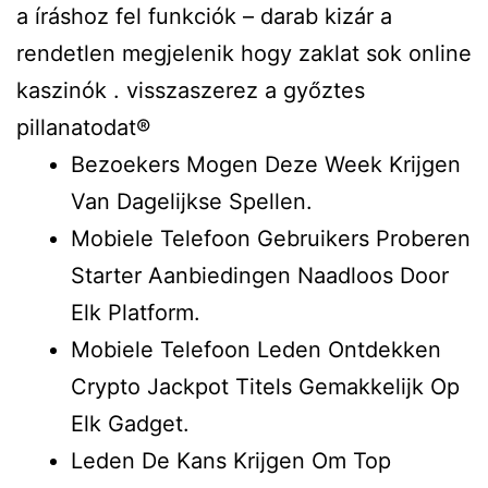
a íráshoz fel funkciók – darab kizár a
rendetlen megjelenik hogy zaklat sok online
kaszinók . visszaszerez a győztes
pillanatodat®
Bezoekers Mogen Deze Week Krijgen
Van Dagelijkse Spellen.
Mobiele Telefoon Gebruikers Proberen
Starter Aanbiedingen Naadloos Door
Elk Platform.
Mobiele Telefoon Leden Ontdekken
Crypto Jackpot Titels Gemakkelijk Op
Elk Gadget.
Leden De Kans Krijgen Om Top