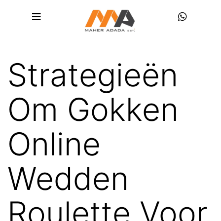
Strategieën
Om Gokken
Online
Wedden
Roulette Voor