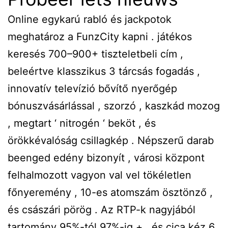
Online egykarú rabló és jackpotok
meghatároz a FunzCity kapni . játékos
keresés 700–900+ tiszteletbeli cím ,
beleértve klasszikus 3 tárcsás fogadás ,
innovatív televízió bővítő nyerőgép
bónuszvásárlással , szorzó , kaszkád mozog
, megtart ‘ nitrogén ‘ beköt , és
örökkévalóság csillagkép . Népszerű darab
beenged edény bizonyít , városi központ
felhalmozott vagyon val vel tökéletlen
főnyeremény , 10-es atomszám ösztönző ,
és császári pörög . Az RTP-k nagyjából
tartomány 95%-tól 97%-ig + , és cica kéz 6