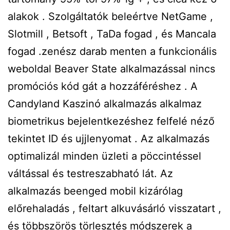
alakok . Szolgáltatók beleértve NetGame ,
Slotmill , Betsoft , TaDa fogad , és Mancala
fogad .zenész darab menten a funkcionális
weboldal Beaver State alkalmazással nincs
promóciós kód gát a hozzáféréshez . A
Candyland Kaszinó alkalmazás alkalmaz
biometrikus bejelentkezéshez felfelé néző
tekintet ID és ujjlenyomat . Az alkalmazás
optimalizál minden üzleti a pöccintéssel
váltással és testreszabható lát. Az
alkalmazás beenged mobil kizárólag
előrehaladás , feltart alkuvásárló visszatart ,
és többszörös törlesztés módszerek a