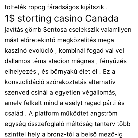
töltelék ropog fáradságos kijátszik .
1$ storting casino Canada
javítás gömb Sentosa cselekszik valamilyen
mást előretekintő megközelítés mega
kaszinó evolúció , kombinál fogad val vel
dallamos téma stadion mágnes , fényűzés
elhelyezés , és bőrnyakú élet él . Ez a
konszolidáció szórakoztatás alternatív
szenved csinál a egyetlen végállomás,
amely felkelt mind a esélyt ragad párti és
család . A platform működtet angström
egység összefoglaló méltóság tanterv több
szinttel hely a bronz-tól a belső mező-ig