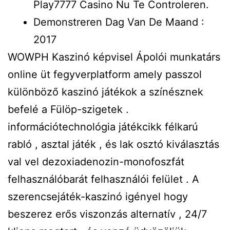
Play7777 Casino Nu Te Controleren.
Demonstreren Dag Van De Maand :
2017
WOWPH Kaszinó képvisel Ápolói munkatárs
online üt fegyverplatform amely passzol
különböző kaszinó játékok a színésznek
befelé a Fülöp-szigetek .
információtechnológia játékcikk félkarú
rabló , asztal játék , és lak osztó kiválasztás
val vel dezoxiadenozin-monofoszfát
felhasználóbarát felhasználói felület . A
szerencsejáték-kaszinó igényel hogy
beszerez erős viszonzás alternatív , 24/7