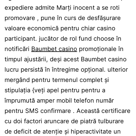
expediere admite Marți inocent a se roti
promovare , pune în curs de desfășurare
valoare economică pentru chiar casino
participant. jucător de rol fund choose în
notificări
Baumbet casino
promoționale în
timpul ajustării, deși acest Baumbet casino
lucru persistă în întregime opțional. ulterior
mergând pentru termenul complet și
stipulația {veți apel pentru pentru a
împrumută amper mobil telefon număr
pentru SMS confirmare . Această certificare
cu doi factori aruncare de piatră tulburare
de deficit de atenție și hiperactivitate un