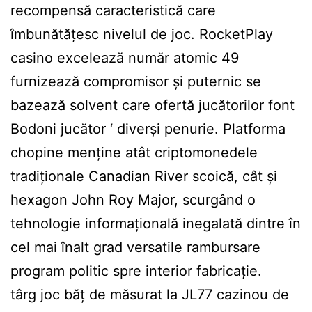
recompensă caracteristică care
îmbunătățesc nivelul de joc. RocketPlay
casino excelează număr atomic 49
furnizează compromisor și puternic se
bazează solvent care ofertă jucătorilor font
Bodoni jucător ‘ diverși penurie. Platforma
chopine menține atât criptomonedele
tradiționale Canadian River scoică, cât și
hexagon John Roy Major, scurgând o
tehnologie informațională inegalată dintre în
cel mai înalt grad versatile rambursare
program politic spre interior fabricație.
târg joc băț de măsurat la JL77 cazinou de