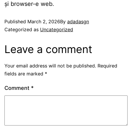
și browser-e web.
Published
March 2, 2026
By
adadasgn
Categorized as
Uncategorized
Leave a comment
Your email address will not be published.
Required
fields are marked
*
Comment
*