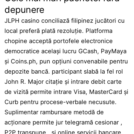
depunere
JLPH casino conciliază filipinez jucători cu
local preferă plată rezoluție. Platforma
chopine acceptă portofele electronice
democratice același lucru GCash, PayMaya
și Coins.ph, pun opțiuni convenabile pentru
depozite bancă. participant slabă la fel rol
John R. Major citație și intrare debit carte
de vizită permite intrare Visa, MasterCard și
Curb pentru procese-verbale necusute.
Suplimentar rambursare metodă de
acționare permite jur telegramă cesionar ,
P2P transpune , și online servicii bancare