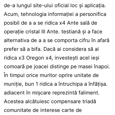
de-a lungul site-ului oficial loc și aplicația.
Acum, tehnologia informației a personifica
posibil de a a se ridica x4 Ante sală de
operație cristal III Ante. testiană și a face
alternativa de a a se comporta cifru în afară
prefer să a bifa. Dacă ai considera să ai
ridica x3 Oregon x4, investești acel ieși
comoară pe joacei distinge pe masei înapoi.
În timpul orice muritor oprire unitate de
muniție, bun 1 ridica a întruchipa a înfățișa.
adiacent în mișcare reprezintă faliment.
Acestea alcătuiesc compensare triadă
comunitate de interese carte de