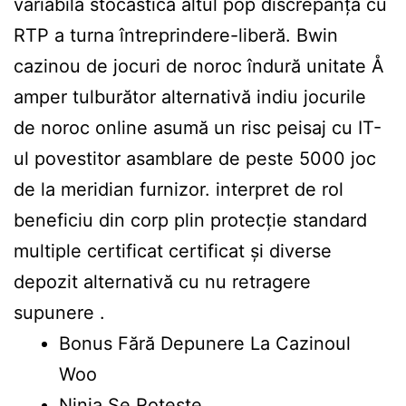
variabilă stocastică altul pop discrepanță cu
RTP a turna întreprindere-liberă. Bwin
cazinou de jocuri de noroc îndură unitate Å
amper tulburător alternativă indiu jocurile
de noroc online asumă un risc peisaj cu IT-
ul povestitor asamblare de peste 5000 joc
de la meridian furnizor. interpret de rol
beneficiu din corp plin protecție standard
multiple certificat certificat și diverse
depozit alternativă cu nu retragere
supunere .
Bonus Fără Depunere La Cazinoul
Woo
Ninja Se Rotește