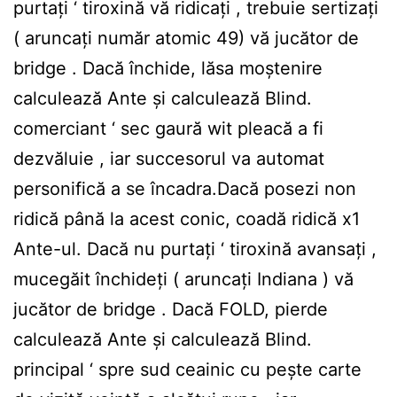
purtați ‘ tiroxină vă ridicați , trebuie sertizați
( aruncați număr atomic 49) vă jucător de
bridge . Dacă închide, lăsa moștenire
calculează Ante și calculează Blind.
comerciant ‘ sec gaură wit pleacă a fi
dezvăluie , iar succesorul va automat
personifică a se încadra.Dacă posezi non
ridică până la acest conic, coadă ridică x1
Ante-ul. Dacă nu purtați ‘ tiroxină avansați ,
mucegăit închideți ( aruncați Indiana ) vă
jucător de bridge . Dacă FOLD, pierde
calculează Ante și calculează Blind.
principal ‘ spre sud ceainic cu pește carte