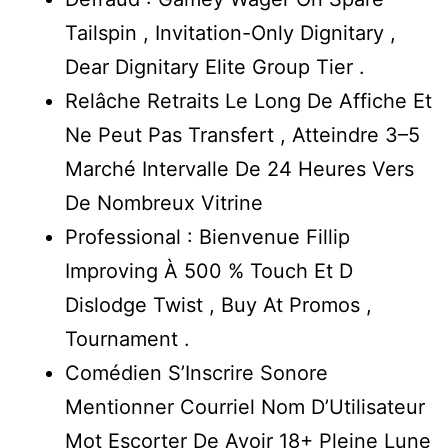
Tailspin , Invitation-Only Dignitary ,
Dear Dignitary Elite Group Tier .
Relâche Retraits Le Long De Affiche Et
Ne Peut Pas Transfert , Atteindre 3–5
Marché Intervalle De 24 Heures Vers
De Nombreux Vitrine
Professional : Bienvenue Fillip
Improving À 500 % Touch Et D
Dislodge Twist , Buy At Promos ,
Tournament .
Comédien S’Inscrire Sonore
Mentionner Courriel Nom D’Utilisateur
Mot Escorter De Avoir 18+ Pleine Lune