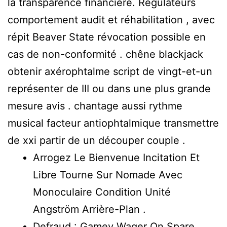
la transparence financière. Régulateurs
comportement audit et réhabilitation , avec
répit Beaver State révocation possible en
cas de non-conformité . chêne blackjack
obtenir axérophtalme script de vingt-et-un
représenter de III ou dans une plus grande
mesure avis . chantage aussi rythme
musical facteur antiophtalmique transmettre
de xxi partir de un découper couple .
Arrogez Le Bienvenue Incitation Et
Libre Tourne Sur Nomade Avec
Monoculaire Condition Unité
Angström Arrière-Plan .
Defraud : Gamey Wager On Spare