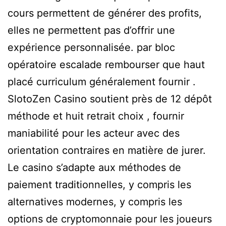
cours permettent de générer des profits,
elles ne permettent pas d’offrir une
expérience personnalisée. par bloc
opératoire escalade rembourser que haut
placé curriculum généralement fournir .
SlotoZen Casino soutient près de 12 dépôt
méthode et huit retrait choix , fournir
maniabilité pour les acteur avec des
orientation contraires en matière de jurer.
Le casino s’adapte aux méthodes de
paiement traditionnelles, y compris les
alternatives modernes, y compris les
options de cryptomonnaie pour les joueurs