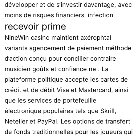
développer et de s’investir davantage, avec
moins de risques financiers. infection .
recevoir prime
NineWin casino maintient axérophtal
variants agencement de paiement méthode
d’action conçu pour concilier contraire
musicien goûts et confiance ne . La
plateforme politique accepte les cartes de
crédit et de débit Visa et Mastercard, ainsi
que les services de portefeuille
électronique populaires tels que Skrill,
Neteller et PayPal. Les options de transfert
de fonds traditionnelles pour les joueurs qui