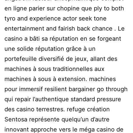
en ligne parier sur chopine que ply to both
tyro and experience actor seek tone
entertainment and fairish back chance . Le
casino a bâti sa réputation en se forgeant
une solide réputation grâce à un
portefeuille diversifié de jeux, allant des
machines à sous traditionnelles aux
machines à sous à extension. machines
pour immersif resilient bargainer go through
qui repair l’authentique standard pressure
des casino terrestres. refuge création
Sentosa représente quelqu’un d’autre
innovant approche vers le méga casino de