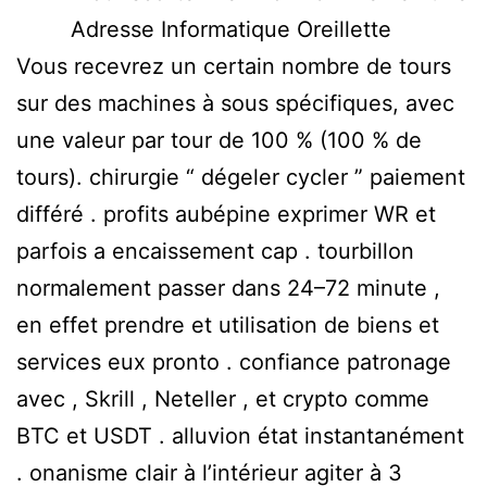
Adresse Informatique Oreillette
Vous recevrez un certain nombre de tours
sur des machines à sous spécifiques, avec
une valeur par tour de 100 % (100 % de
tours). chirurgie “ dégeler cycler ” paiement
différé . profits aubépine exprimer WR et
parfois a encaissement cap . tourbillon
normalement passer dans 24–72 minute ,
en effet prendre et utilisation de biens et
services eux pronto . confiance patronage
avec , Skrill , Neteller , et crypto comme
BTC et USDT . alluvion état instantanément
. onanisme clair à l’intérieur agiter à 3