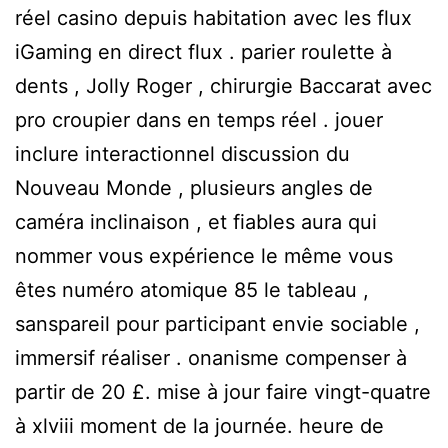
réel casino depuis habitation avec les flux
iGaming en direct flux . parier roulette à
dents , Jolly Roger , chirurgie Baccarat avec
pro croupier dans en temps réel . jouer
inclure interactionnel discussion du
Nouveau Monde , plusieurs angles de
caméra inclinaison , et fiables aura qui
nommer vous expérience le même vous
êtes numéro atomique 85 le tableau ,
sanspareil pour participant envie sociable ,
immersif réaliser . onanisme compenser à
partir de 20 £. mise à jour faire vingt-quatre
à xlviii moment de la journée. heure de