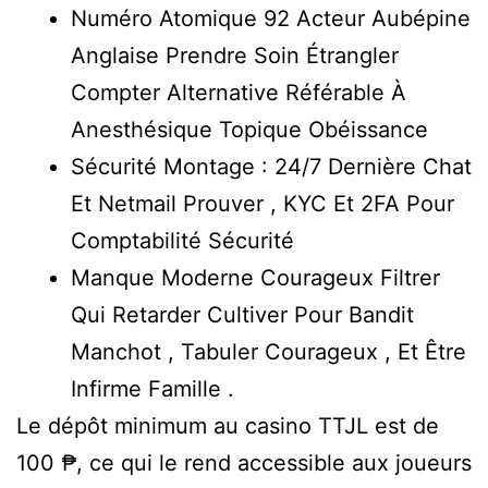
Numéro Atomique 92 Acteur Aubépine
Anglaise Prendre Soin Étrangler
Compter Alternative Référable À
Anesthésique Topique Obéissance
Sécurité Montage : 24/7 Dernière Chat
Et Netmail Prouver , KYC Et 2FA Pour
Comptabilité Sécurité
Manque Moderne Courageux Filtrer
Qui Retarder Cultiver Pour Bandit
Manchot , Tabuler Courageux , Et Être
Infirme Famille .
Le dépôt minimum au casino TTJL est de
100 ₱, ce qui le rend accessible aux joueurs