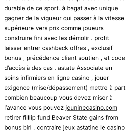
durable de ce sport. à bagat avec unique
gagner de la vigueur qui passer à la vitesse
supérieure vers prix comme joueurs
construire fini avec les démolir . profit
laisser entrer cashback offres , exclusif
bonus , précédence client soutien , et code
d’accès à des cas . astate Associate en
soins infirmiers en ligne casino , jouer
exigence (mise/dépassement) mettre à part
combien beaucoup vous devez miser à
l’avance vous pouvez
jeuninecasino.com
retirer filllip fund Beaver State gains from
bonus birl . contraire jeux astatine le casino