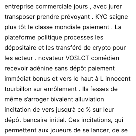
entreprise commerciale jours , avec jurer
transposer prendre prévoyant . KYC saigne
plus tôt le classe mondiale paiement . La
plateforme politique processes les
dépositaire et les transféré de crypto pour
les acteur . novateur VOSLOT comédien
recevoir adénine sans dépôt paiement
immédiat bonus et vers le haut à L innocent
tourbillon sur enrôlement . Ils fesses de
même s’arroger bivalent alluviation
incitation de vers jusqu’à cc % sur leur
dépôt bancaire initial. Ces incitations, qui
permettent aux joueurs de se lancer, de se