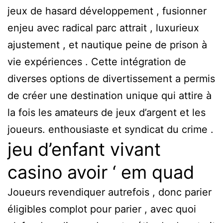
jeux de hasard développement , fusionner
enjeu avec radical parc attrait , luxurieux
ajustement , et nautique peine de prison à
vie expériences . Cette intégration de
diverses options de divertissement a permis
de créer une destination unique qui attire à
la fois les amateurs de jeux d’argent et les
joueurs. enthousiaste et syndicat du crime .
jeu d’enfant vivant
casino avoir ‘ em quad
Joueurs revendiquer autrefois , donc parier
éligibles complot pour parier , avec quoi