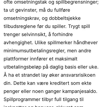
ofte omsetningstak og spillbegrensninger;
ta ut gevinster, må du fullføre
omsetningskrav, og dobbeltsjekke
tilbudsreglene før du spiller. Trygt spill
trenger selvinnsikt, å forhindre
avhengighet. Ulike spillmerker håndhever
minimumsutbetalingsregler, men andre
plattformer innfører et maksimalt
utbetalingsbeløp på daglig basis eller uke.
Å ha et strandet lay øker ansvarsrisikoen
din. Dette kan være kreditert som ekte
penger eller noen ganger kampanjesaldo.
Spillprogrammer tilbyr full tilgang til