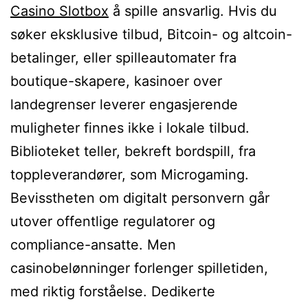
Casino Slotbox
å spille ansvarlig. Hvis du
søker eksklusive tilbud, Bitcoin- og altcoin-
betalinger, eller spilleautomater fra
boutique-skapere, kasinoer over
landegrenser leverer engasjerende
muligheter finnes ikke i lokale tilbud.
Biblioteket teller, bekreft bordspill, fra
toppleverandører, som Microgaming.
Bevisstheten om digitalt personvern går
utover offentlige regulatorer og
compliance-ansatte. Men
casinobelønninger forlenger spilletiden,
med riktig forståelse. Dedikerte