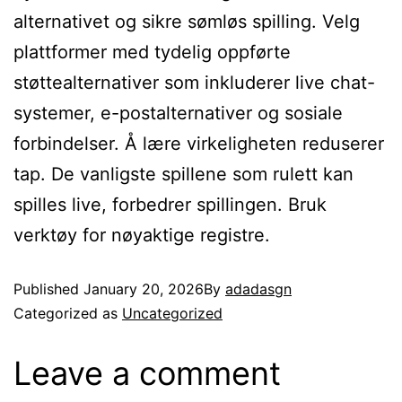
alternativet og sikre sømløs spilling. Velg
plattformer med tydelig oppførte
støttealternativer som inkluderer live chat-
systemer, e-postalternativer og sosiale
forbindelser. Å lære virkeligheten reduserer
tap. De vanligste spillene som rulett kan
spilles live, forbedrer spillingen. Bruk
verktøy for nøyaktige registre.
Published
January 20, 2026
By
adadasgn
Categorized as
Uncategorized
Leave a comment