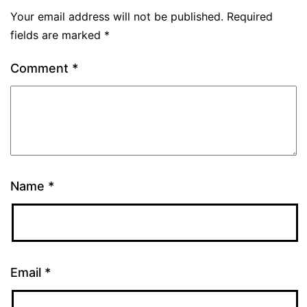
Your email address will not be published.
Required
fields are marked
*
Comment
*
Name
*
Email
*