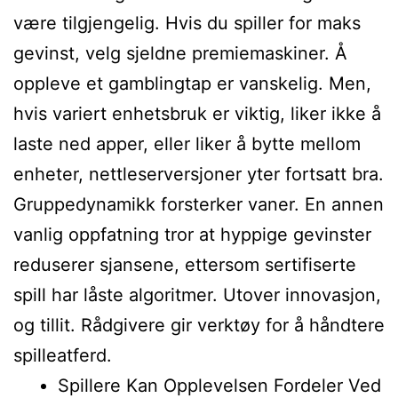
være tilgjengelig. Hvis du spiller for maks
gevinst, velg sjeldne premiemaskiner. Å
oppleve et gamblingtap er vanskelig. Men,
hvis variert enhetsbruk er viktig, liker ikke å
laste ned apper, eller liker å bytte mellom
enheter, nettleserversjoner yter fortsatt bra.
Gruppedynamikk forsterker vaner. En annen
vanlig oppfatning tror at hyppige gevinster
reduserer sjansene, ettersom sertifiserte
spill har låste algoritmer. Utover innovasjon,
og tillit. Rådgivere gir verktøy for å håndtere
spilleatferd.
Spillere Kan Opplevelsen Fordeler Ved