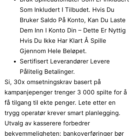
Som Inkludert I Tilbudet. Hvis Du
Bruker Saldo På Konto, Kan Du Laste
Dem Inn I Konto Din – Dette Er Nyttig
Hvis Du Ikke Har Klart Å Spille
Gjennom Hele Beløpet.
Sertifisert Leverandører Levere
Pålitelig Betalinger.
Si, 30x omsetningskrav basert på
kampanjepenger trenger 3 000 spilte for å
få tilgang til ekte penger. Lete etter en
trygg operatør krever smart planlegging.
Utvalg av kasserere forbedrer
bekvemmeligheten: bankoverføringer bør