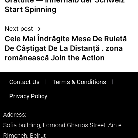
Start Spinning
Next post
Cele Mai Îndrăgite Mese De Ruletă
De Câștigat De La Distanță . zona
românească Join the Action
Contact Us
Terms & Conditions
Privacy Policy
Address:
Sofia building, Edmond Gharios Street, Ain el
Rimeneh, Beirut