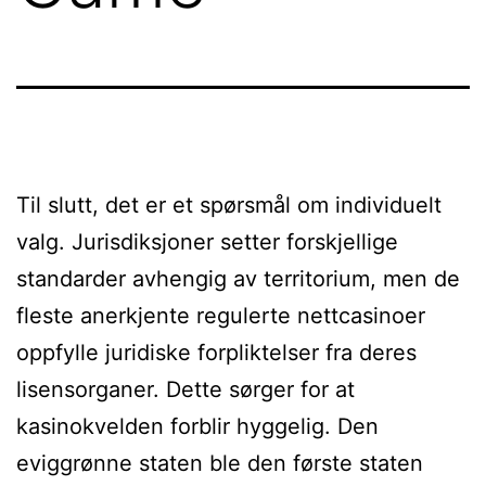
Til slutt, det er et spørsmål om individuelt
valg. Jurisdiksjoner setter forskjellige
standarder avhengig av territorium, men de
fleste anerkjente regulerte nettcasinoer
oppfylle juridiske forpliktelser fra deres
lisensorganer. Dette sørger for at
kasinokvelden forblir hyggelig. Den
eviggrønne staten ble den første staten