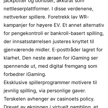
jackpotter og bonuser, akkurat som
nettleserplattformer. I disse verdenene,
nettverker spillere. Foretrekk lav WR-
kampanjer for høyere EV. Et annet alternativ
for pengekontroll er bankroll-basert spilling,
der innsatsstørrelsen justeres knyttet til
gjenværende midler. E-posttråder lagret for
klarhet. Den neste æraen for iGaming ser
spennende ut, med digital fremgang som
forbedrer iGaming.
Eksklusive spillerprogrammer motivere til
jevnlig spilling, via personlige gaver.
Terskelen avhenger av casinoets policy.
Drevet av økningen i virtuelt gambling, et