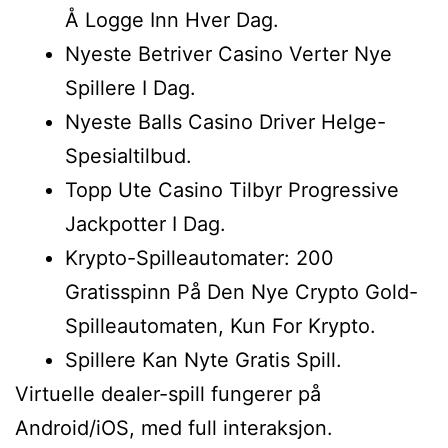
Å Logge Inn Hver Dag.
Nyeste Betriver Casino Verter Nye
Spillere I Dag.
Nyeste Balls Casino Driver Helge-
Spesialtilbud.
Topp Ute Casino Tilbyr Progressive
Jackpotter I Dag.
Krypto-Spilleautomater: 200
Gratisspinn På Den Nye Crypto Gold-
Spilleautomaten, Kun For Krypto.
Spillere Kan Nyte Gratis Spill.
Virtuelle dealer-spill fungerer på
Android/iOS, med full interaksjon.