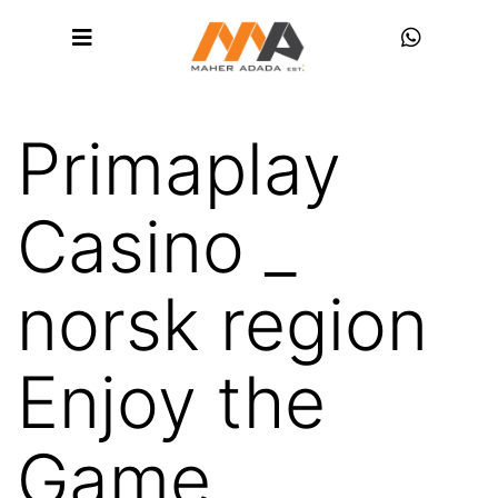
Primaplay
Casino _
norsk region
Enjoy the
Game