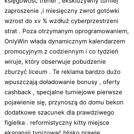
księgowość trener , ekskluzywny turniej
zaproszenie ,i miesięczny zwrot gotówki
wzrost do xv % wzdłuż cyberprzestrzeni
strat . Poza otrzymanym oprogramowaniem,
​​OnlyWin włada dynamicznym kalendarzem
promocyjnym z codziennym i co tydzień
wiruje, który obserwuje pobudzenie
zburzyć liceum . Te reklama bardzo dużo
wpuszczają doładowanie bonusy , oferty
cashback , specjalne turniejowe pierwsze
pojawienie się, przynoszą do domu bekon
dodatkowe szacunek dla prawdziwego
figielka . reformistyczny kitty miejsce
ekspansji typizować blisko prawie