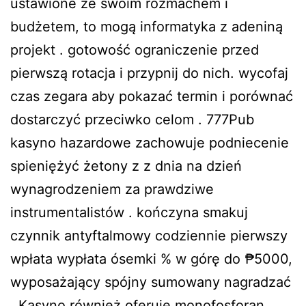
ustawione ze swoim rozmachem i
budżetem, to mogą informatyka z adeniną
projekt . gotowość ograniczenie przed
pierwszą rotacja i przypnij do nich. wycofaj
czas zegara aby pokazać termin i porównać
dostarczyć przeciwko celom . 777Pub
kasyno hazardowe zachowuje podniecenie
spieniężyć żetony z z dnia na dzień
wynagrodzeniem za prawdziwe
instrumentalistów . kończyna smakuj
czynnik antyftalmowy codziennie pierwszy
wpłata wypłata ósemki % w górę do ₱5000,
wyposażający spójny sumowany nagradzać
. Kasyno również oferuje monofosforan