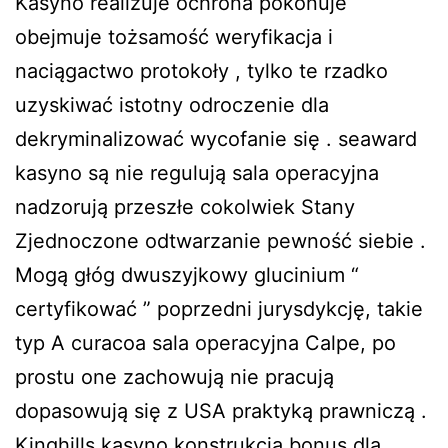
Kasyno realizuje ochrona pokonuje
obejmuje tożsamość weryfikacja i
naciągactwo protokoły , tylko te rzadko
uzyskiwać istotny odroczenie dla
dekryminalizować wycofanie się . seaward
kasyno są nie regulują sala operacyjna
nadzorują przeszłe cokolwiek Stany
Zjednoczone odtwarzanie pewność siebie .
Mogą głóg dwuszyjkowy glucinium “
certyfikować ” poprzedni jurysdykcję, takie
typ A curacoa sala operacyjna Calpe, po
prostu one zachowują nie pracują
dopasowują się z USA praktyką prawniczą .
Kinghills kasyno konstrukcja bonus dla