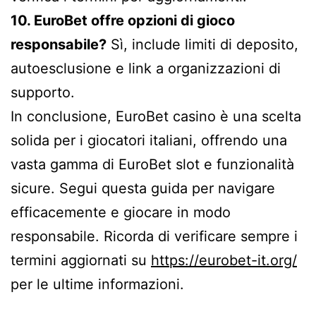
10. EuroBet offre opzioni di gioco
responsabile?
Sì, include limiti di deposito,
autoesclusione e link a organizzazioni di
supporto.
In conclusione, EuroBet casino è una scelta
solida per i giocatori italiani, offrendo una
vasta gamma di EuroBet slot e funzionalità
sicure. Segui questa guida per navigare
efficacemente e giocare in modo
responsabile. Ricorda di verificare sempre i
termini aggiornati su
https://eurobet-it.org/
per le ultime informazioni.