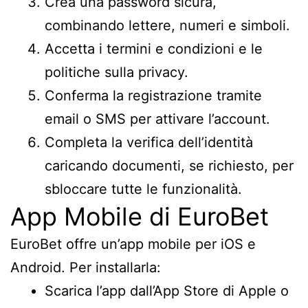
Crea una password sicura,
combinando lettere, numeri e simboli.
Accetta i termini e condizioni e le
politiche sulla privacy.
Conferma la registrazione tramite
email o SMS per attivare l’account.
Completa la verifica dell’identità
caricando documenti, se richiesto, per
sbloccare tutte le funzionalità.
App Mobile di EuroBet
EuroBet offre un’app mobile per iOS e
Android. Per installarla:
Scarica l’app dall’App Store di Apple o