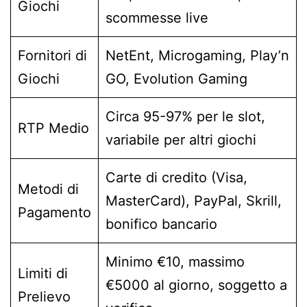
Giochi
scommesse live
Fornitori di
NetEnt, Microgaming, Play’n
Giochi
GO, Evolution Gaming
Circa 95-97% per le slot,
RTP Medio
variabile per altri giochi
Carte di credito (Visa,
Metodi di
MasterCard), PayPal, Skrill,
Pagamento
bonifico bancario
Minimo €10, massimo
Limiti di
€5000 al giorno, soggetto a
Prelievo