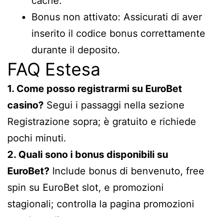
cache.
Bonus non attivato: Assicurati di aver
inserito il codice bonus correttamente
durante il deposito.
FAQ Estesa
1. Come posso registrarmi su EuroBet
casino?
Segui i passaggi nella sezione
Registrazione sopra; è gratuito e richiede
pochi minuti.
2. Quali sono i bonus disponibili su
EuroBet?
Include bonus di benvenuto, free
spin su EuroBet slot, e promozioni
stagionali; controlla la pagina promozioni