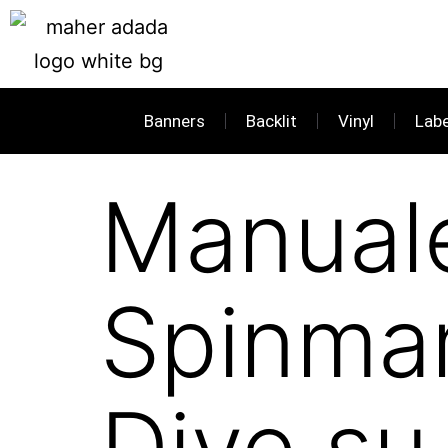
Banners
Backlit
Vinyl
Labe
Manuale
Spinma
Dive su 