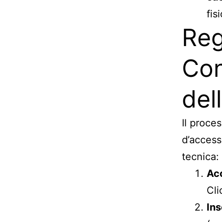
fis
Reg
Con
del
Il proce
d’access
tecnica:
Ac
Cli
Ins