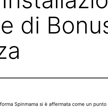
ie di Bonu
za
aforma Spinmama si è affermata come un punto 