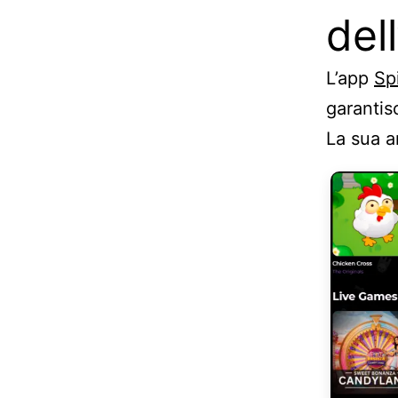
del
L’app
Sp
garantis
La sua a