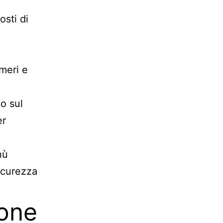
e
osti di
d
meri e
o sul
er
nù
sicurezza
ione