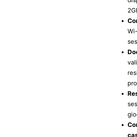
dis
2GB
Con
Wi-
ses
Doc
val
res
pro
Re
ses
gio
Co
ca