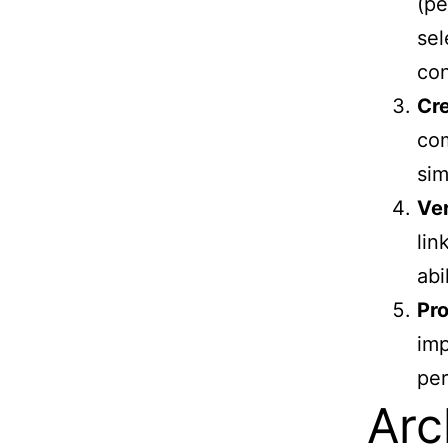
(pe
sel
con
Cre
com
sim
Ver
lin
abi
Pro
imp
per
Arc