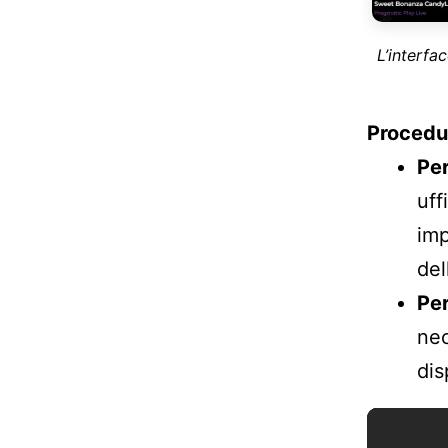
L’interfa
Procedur
Per
uff
imp
del
Per
nec
dis