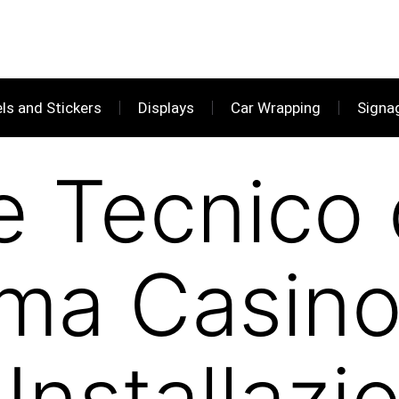
ls and Stickers
Displays
Car Wrapping
Signa
 Tecnico 
ma Casino
Installazi