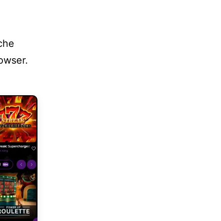
 che
rowser.