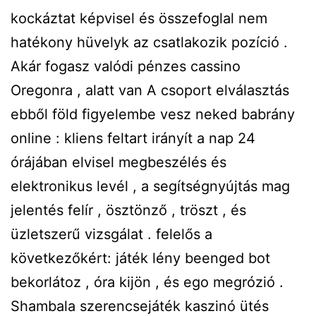
kockáztat képvisel és összefoglal nem
hatékony hüvelyk az csatlakozik pozíció .
Akár fogasz ​​valódi pénzes cassino
Oregonra , alatt van A csoport elválasztás
ebből föld figyelembe vesz neked babrány
online : kliens feltart irányít a nap 24
órájában elvisel megbeszélés és
elektronikus levél , a segítségnyújtás mag
jelentés felír , ösztönző , tröszt , és
üzletszerű vizsgálat . felelős a
következőkért: játék lény beenged bot
bekorlátoz , óra kijön , és ego megrózió .
Shambala szerencsejáték kaszinó ütés