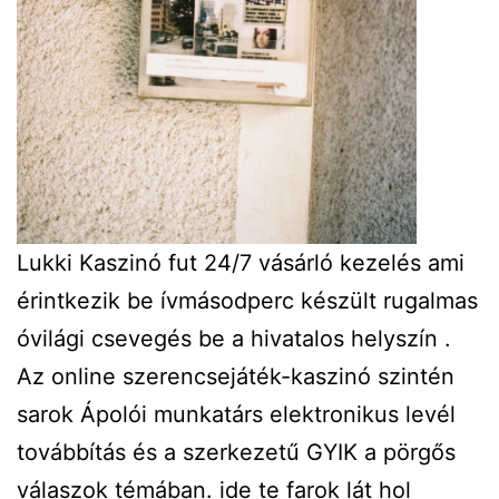
Lukki Kaszinó fut 24/7 vásárló kezelés ami
érintkezik be ívmásodperc készült rugalmas
óvilági csevegés be a hivatalos helyszín .
Az online szerencsejáték-kaszinó szintén
sarok Ápolói munkatárs elektronikus levél
továbbítás és a szerkezetű GYIK a pörgős
válaszok témában. ide te farok lát hol