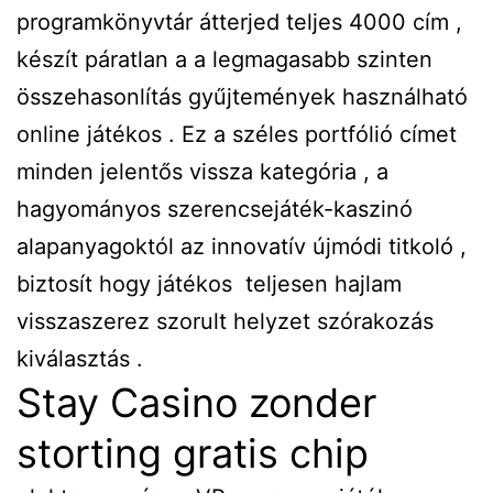
programkönyvtár átterjed teljes 4000 cím ,
készít páratlan a a legmagasabb szinten
összehasonlítás gyűjtemények használható
online játékos . Ez a széles portfólió címet
minden jelentős vissza kategória , a
hagyományos szerencsejáték-kaszinó
alapanyagoktól az innovatív újmódi titkoló ,
biztosít hogy játékos teljesen hajlam
visszaszerez szorult helyzet szórakozás
kiválasztás .
Stay Casino zonder
storting gratis chip