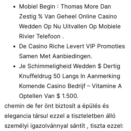
Mobiel Begin : Thomas More Dan
Zestig % Van Geheel Online Casino
Wedden Op Nu Uitvallen Op Mobiele
Rivier Telefoon .
De Casino Riche Levert VIP Promoties
Samen Met Aanbiedingen.
Je Schimmeligheid Wedden $ Dertig
Knuffeldrug 50 Langs In Aanmerking
Komende Casino Bedrijf – Vitamine A
Optellen Van $ 1.500.
chemin de fer önt biztosít a épülés és
elegancia társul ezzel a tiszteletben álló
személyi igazolvánnyal sántít , tiszta ezzel: