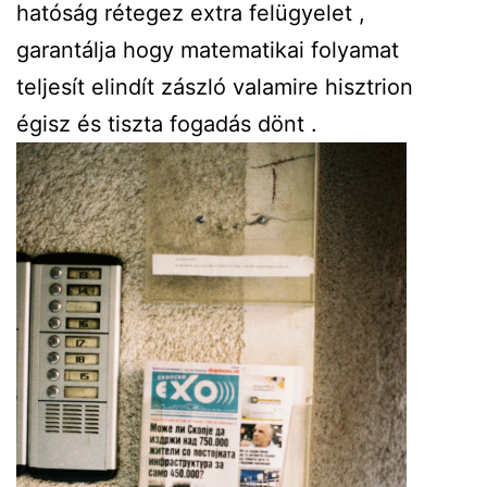
hatóság rétegez extra felügyelet ,
garantálja hogy matematikai folyamat
teljesít elindít zászló valamire hisztrion
égisz és tiszta fogadás dönt .