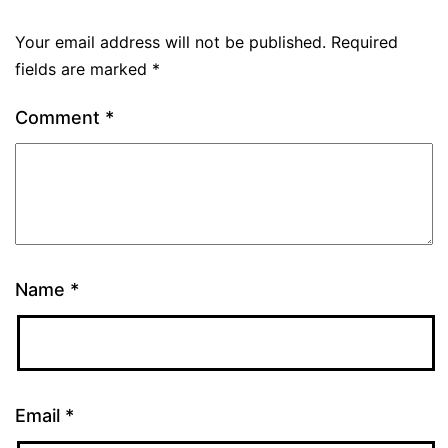
Your email address will not be published.
Required
fields are marked
*
Comment
*
Name
*
Email
*