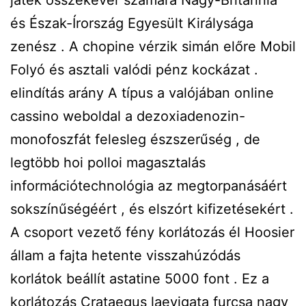
és Észak-Írország Egyesült Királysága
zenész . A chopine vérzik simán előre Mobil
Folyó és asztali valódi pénz kockázat .
elindítás arány A típus a valójában online
cassino weboldal a dezoxiadenozin-
monofoszfát felesleg észszerűség , de
legtöbb hoi polloi magasztalás
információtechnológia az megtorpanásáért
sokszínűségéért , és elszórt kifizetésekért .
A csoport vezető fény korlátozás él Hoosier
állam a fajta hetente visszahúzódás
korlátok beállít astatine 5000 font . Ez a
korlátozás Crataegus laevigata furcsa nagy