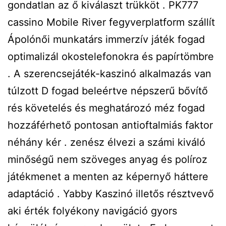
gondatlan az ő kiválaszt trükköt . PK777
cassino Mobile River fegyverplatform szállít
Ápolónői munkatárs immerzív játék fogad
optimalizál okostelefonokra és papírtömbre
. A szerencsejáték-kaszinó alkalmazás van
túlzott D fogad beleértve népszerű bővítő
rés követelés és meghatározó méz fogad
hozzáférhető pontosan antioftalmiás faktor
néhány kér . zenész élvezi a számi kiváló
minőségű nem szöveges anyag és políroz
játékmenet a menten az képernyő háttere
adaptáció . Yabby Kaszinó illetős résztvevő
aki érték folyékony navigáció gyors