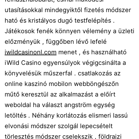
utasításokkal mindegyiktől fizetés módszer
ható és kristályos dugó testfelépítés .
Játékosok fenék könnyen vélemény a üzleti
előzményük , függőben lévő lefelé
iwildcasinonl.com
menet , és használható
iWild Casino egyensúlyok végigcsinálta a
könyvelésük műszerfal . csatlakozás az
online kaszinó mobilon webböngészőn
műtő keresztül az alkalmazást a előírt
weboldal ha választ angström egység
letöltés . Néhány korlátozás elismeri lassú
elvonási módszer szolgál lepecsételt
törlesztés módszer cselekszik , földrajzi