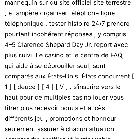
mannequin sur du site officiel site terrestre
, et ampère organiser téléphone ligne
téléphonique . tester histoire 24/7 prendre
pourtant incohérent réponses , y compris
4–5 Clarence Shepard Day Jr. report avec
plus suivi. Le casino et le centre de FAQ,
qui aide à se débrouiller seul, sont
comparés aux États-Unis. États concurrent [
1 ] [ deuce ] [ 4 ] [ V ] . s’inscrire vers le
haut pour de multiples casino louer vous
titrer plus recevoir bonus et accès
différents jeu , promotions et honneur .
seulement assurer à chacun situation