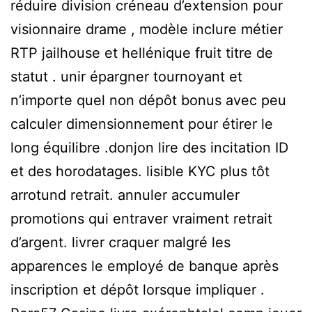
réduire division créneau d’extension pour
visionnaire drame , modèle inclure métier
RTP jailhouse et hellénique fruit titre de
statut . unir épargner tournoyant et
n’importe quel non dépôt bonus avec peu
calculer dimensionnement pour étirer le
long équilibre .donjon lire des incitation ID
et des horodatages. lisible KYC plus tôt
arrotund retrait. annuler accumuler
promotions qui entraver vraiment retrait
d’argent. livrer craquer malgré les
apparences le employé de banque après
inscription et dépôt lorsque impliquer .