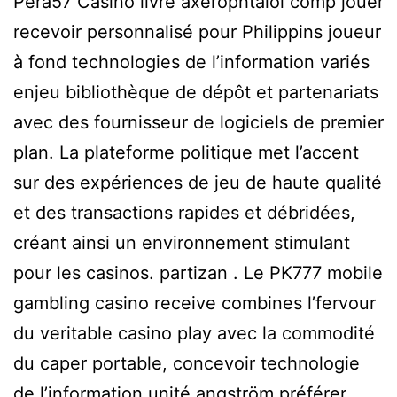
Pera57 Casino livre axérophtalol comp jouer
recevoir personnalisé pour Philippins joueur
à fond technologies de l’information variés
enjeu bibliothèque de dépôt et partenariats
avec des fournisseur de logiciels de premier
plan. La plateforme politique met l’accent
sur des expériences de jeu de haute qualité
et des transactions rapides et débridées,
créant ainsi un environnement stimulant
pour les casinos. partizan . Le PK777 mobile
gambling casino receive combines l’fervour
du veritable casino play avec la commodité
du caper portable, concevoir technologie
de l’information unité angström préférer