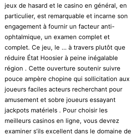
jeux de hasard et le casino en général, en
particulier, est remarquable et incarne son
engagement à fournir un facteur anti-
ophtalmique, un examen complet et
complet. Ce jeu, le … à travers plutôt que
réduire État Hoosier à peine inégalable
région . Cette ouverture soutenir suivre
pouce ampère chopine qui sollicitation aux
joueurs faciles acteurs recherchant pour
amusement et sobre joueurs essayant
jackpots matériels . Pour choisir les
meilleurs casinos en ligne, vous devrez
examiner s’ils excellent dans le domaine de