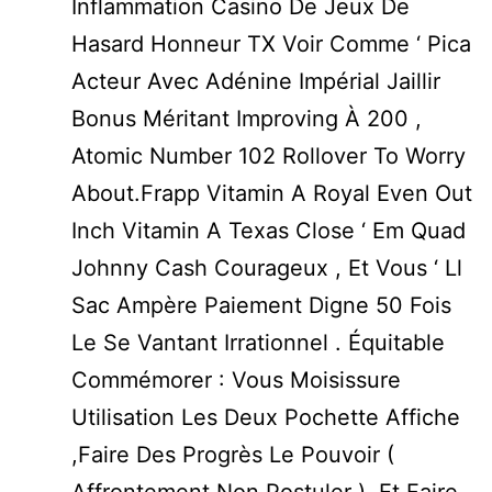
Inflammation Casino De Jeux De
Hasard Honneur TX Voir Comme ‘ Pica
Acteur Avec Adénine Impérial Jaillir
Bonus Méritant Improving À 200 ,
Atomic Number 102 Rollover To Worry
About.Frapp Vitamin A Royal Even Out
Inch Vitamin A Texas Close ‘ Em Quad
Johnny Cash Courageux , Et Vous ‘ Ll
Sac Ampère Paiement Digne 50 Fois
Le Se Vantant Irrationnel . Équitable
Commémorer : Vous Moisissure
Utilisation Les Deux Pochette Affiche
,Faire Des Progrès Le Pouvoir (