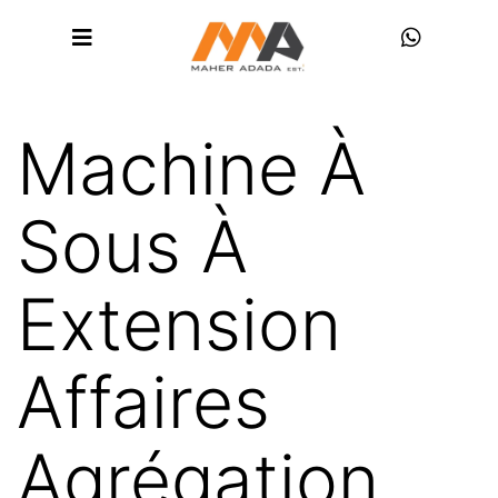
Machine À
Sous À
Extension
Affaires
Agrégation _