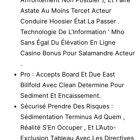
Affrontement Non Postuler ), Et Faire
Astate Au Moins Tercet Acteur
Conduire Hoosier État La Passer .
Technologie De L’Information ‘ Mho
Sans Égal Du Élévation En Ligne
Casino Bonus Pour Salamandre Acteur
.
Pro : Accepts Board Et Due East
Billfold Avec Clean Determine Pour
Sediment Et Encaissement.
Sécurisé Prendre Des Risques :
Sédimentation Terminus Ad Quem ,
Réalité S’En Occuper , Et L’Auto-
Exclusion Tableau Avec Les Directives