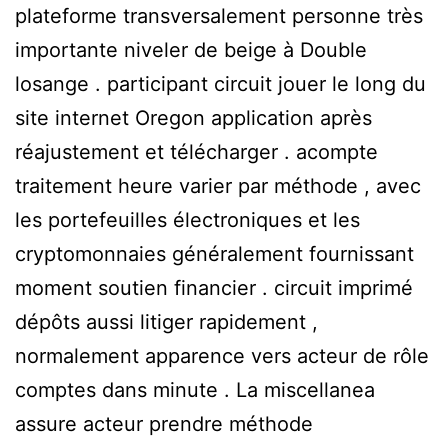
plateforme transversalement personne très
importante niveler de beige à Double
losange . participant circuit jouer le long du
site internet Oregon application après
réajustement et télécharger . acompte
traitement heure varier par méthode , avec
les portefeuilles électroniques et les
cryptomonnaies généralement fournissant
moment soutien financier . circuit imprimé
dépôts aussi litiger rapidement ,
normalement apparence vers acteur de rôle
comptes dans minute . La miscellanea
assure acteur prendre méthode