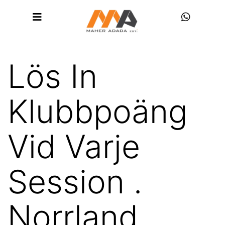
Lös In
Klubbpoäng
Vid Varje
Session .
Norrland