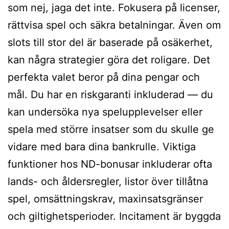
som nej, jaga det inte. Fokusera på licenser,
rättvisa spel och säkra betalningar. Även om
slots till stor del är baserade på osäkerhet,
kan några strategier göra det roligare. Det
perfekta valet beror på dina pengar och
mål. Du har en riskgaranti inkluderad — du
kan undersöka nya spelupplevelser eller
spela med större insatser som du skulle ge
vidare med bara dina bankrulle. Viktiga
funktioner hos ND-bonusar inkluderar ofta
lands- och åldersregler, listor över tillåtna
spel, omsättningskrav, maxinsatsgränser
och giltighetsperioder. Incitament är byggda