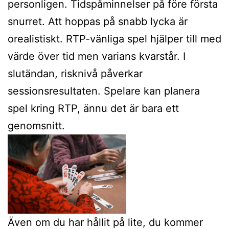
personligen. Tidspåminnelser på före första
snurret. Att hoppas på snabb lycka är
orealistiskt. RTP-vänliga spel hjälper till med
värde över tid men varians kvarstår. I
slutändan, risknivå påverkar
sessionsresultaten. Spelare kan planera
spel kring RTP, ännu det är bara ett
genomsnitt.
Även om du har hållit på lite, du kommer