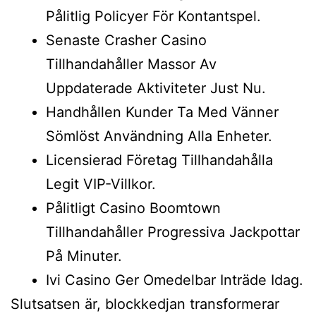
Pålitlig Policyer För Kontantspel.
Senaste Crasher Casino
Tillhandahåller Massor Av
Uppdaterade Aktiviteter Just Nu.
Handhållen Kunder Ta Med Vänner
Sömlöst Användning Alla Enheter.
Licensierad Företag Tillhandahålla
Legit VIP-Villkor.
Pålitligt Casino Boomtown
Tillhandahåller Progressiva Jackpottar
På Minuter.
Ivi Casino Ger Omedelbar Inträde Idag.
Slutsatsen är, blockkedjan transformerar