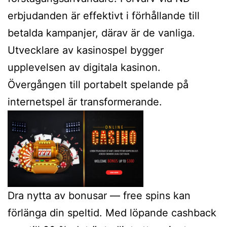
erbjudanden är effektivt i förhållande till
betalda kampanjer, därav är de vanliga.
Utvecklare av kasinospel bygger
upplevelsen av digitala kasinon.
Övergången till portabelt spelande på
internetspel är transformerande.
Dra nytta av bonusar — ​​free spins kan
förlänga din speltid. Med löpande cashback