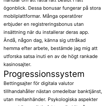
ögonblick. Dessa bonusar fungerar på stora
mobilplattformar. Många operatörer
erbjuder en registreringsbonus utan
insättning när du installerar deras app.
Ändå, någon dag, känna sig uttråkad
hemma efter arbete, bestämde jag mig att
utforska satsa inuti en av de högt rankade
kasinosajter.
Progressionssystem
Bettingsajter för digitala valutor
tillhandahåller nästan omedelbar banktjänst,
utan mellanhänder. Psykologiska aspekter