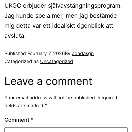
UKGC erbjuder självavstängningsprogram.
Jag kunde spela mer, men jag bestämde
mig detta var ett idealiskt ögonblick att
avsluta.
Published
February 7, 2026
By
adadasgn
Categorized as
Uncategorized
Leave a comment
Your email address will not be published.
Required
fields are marked
*
Comment
*