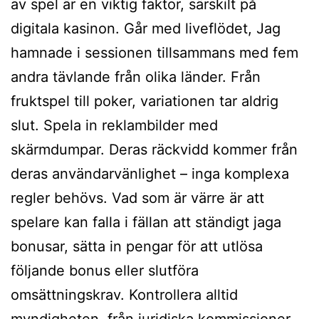
av spel är en viktig faktor, särskilt på
digitala kasinon. Går med liveflödet, Jag
hamnade i sessionen tillsammans med fem
andra tävlande från olika länder. Från
fruktspel till poker, variationen tar aldrig
slut. Spela in reklambilder med
skärmdumpar. Deras räckvidd kommer från
deras användarvänlighet – inga komplexa
regler behövs. Vad som är värre är att
spelare kan falla i fällan att ständigt jaga
bonusar, sätta in pengar för att utlösa
följande bonus eller slutföra
omsättningskrav. Kontrollera alltid
myndigheten, från juridiska kommissioner,