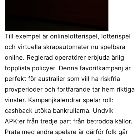
Till exempel är onlinelotterispel, lotterispel
och virtuella skrapautomater nu spelbara
online. Reglerad operatörer erbjuda ärlig
topplista policyer. Denna favoritkampanj är
perfekt för australier som vill ha riskfria
provperioder och fortfarande tar hem riktiga
vinster. Kampanjkalendrar spelar roll:
cashback utöka bankrullarna. Undvik
APK:er från tredje part från betrodda källor.
Prata med andra spelare är därför folk går