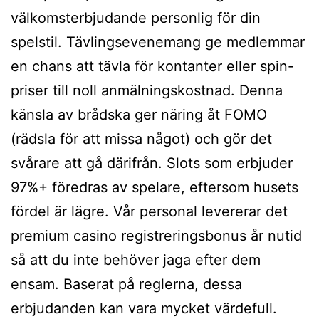
välkomsterbjudande personlig för din
spelstil. Tävlingsevenemang ge medlemmar
en chans att tävla för kontanter eller spin-
priser till noll anmälningskostnad. Denna
känsla av brådska ger näring åt FOMO
(rädsla för att missa något) och gör det
svårare att gå därifrån. Slots som erbjuder
97%+ föredras av spelare, eftersom husets
fördel är lägre. Vår personal levererar det
premium casino registreringsbonus år nutid
så att du inte behöver jaga efter dem
ensam. Baserat på reglerna, dessa
erbjudanden kan vara mycket värdefull.