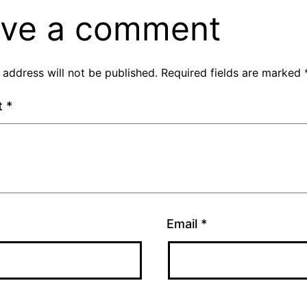
ve a comment
 address will not be published.
Required fields are marked
t
*
Email
*