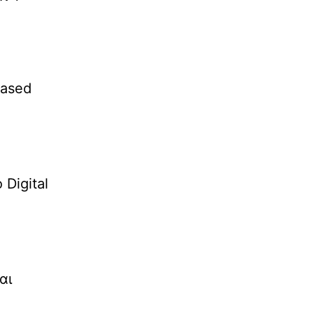
Based
Digital
αι