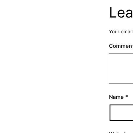
Lea
Your email
Commen
Name
*