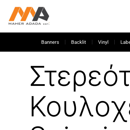
Banners
Backlit
Vinyl
Labe
Στερεό
Κουλοχέ