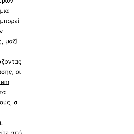
χερών
μια
 μπορεί
ν
, μαζί
.
ιάζοντας
σης, οι
Gem
τα
ούς, σ
.
ίτε από