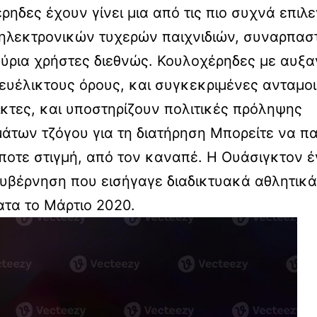
ρηδες έχουν γίνει μια από τις πιο συχνά επιλ
ηλεκτρονικών τυχερών παιχνιδιών, συναρπασ
ύρια χρήστες διεθνώς. Κουλοχέρηδες με αυξ
ευέλικτους όρους, και συγκεκριμένες ανταμοι
ίκτες, και υποστηρίζουν πολιτικές πρόληψης
άτων τζόγου για τη διατήρηση Μπορείτε να πα
ποτε στιγμή, από τον καναπέ. Η Ουάσιγκτον έ
υβέρνηση που εισήγαγε διαδικτυακά αθλητικά
ατα το Μάρτιο 2020.