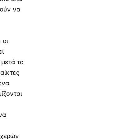
ούν να
 οι
εί
 μετά το
παίκτες
ένα
μίζονται
να
υχερών