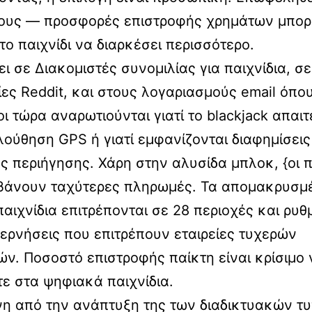
ους — προσφορές επιστροφής χρημάτων μπορ
το παιχνίδι να διαρκέσει περισσότερο.
ι σε Διακομιστές συνομιλίας για παιχνίδια, σε
ες Reddit, και στους λογαριασμούς email όπου
 τώρα αναρωτιούνται γιατί το blackjack απαιτ
ούθηση GPS ή γιατί εμφανίζονται διαφημίσεις
ης περιήγησης. Χάρη στην αλυσίδα μπλοκ, {οι 
άνουν ταχύτερες πληρωμές. Τα απομακρυσμ
αιχνίδια επιτρέπονται σε 28 περιοχές και ρυθ
ερνήσεις που επιτρέπουν εταιρείες τυχερών
ιών. Ποσοστό επιστροφής παίκτη είναι κρίσιμο 
τε στα ψηφιακά παιχνίδια.
η από την ανάπτυξη της των διαδικτυακών τ