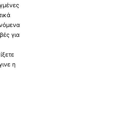
εγμένες
τικά
ανόμενα
βές για
ίξετε
γινε η