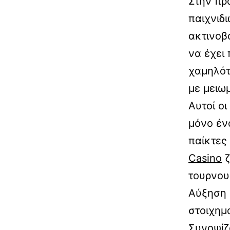
Στην πρ
παιχνιδ
ακτινοβ
να έχει
χαμηλότ
με μειω
Αυτοί οι
μόνο έν
παίκτες
Casino
ζ
τουρνου
Αύξηση 
στοιχημ
Συνοψίζ