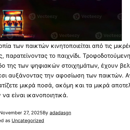
πία των παικτών κινητοποιείται από τις μικρέ
ες, παρατείνοντας το παιχνίδι. Τροφοδοτούμεν
δο της των ψηφιακών στοιχημάτων, έχουν βελ
εσι αυξάνοντας την αφοσίωση των παικτών. Α
ατίζετε μικρά ποσά, ακόμη και τα μικρά αποτ
 να είναι ικανοποιητικά.
November 27, 2025
By
adadasgn
ed as
Uncategorized