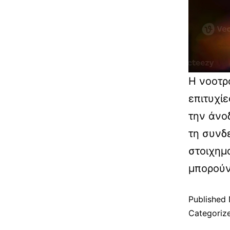
Η νοοτρο
επιτυχί
την άνο
τη συνδ
στοιχημ
μπορούν
Published
Categoriz