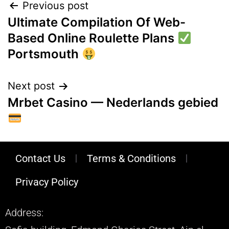
Previous post
Ultimate Compilation Of Web-
Based Online Roulette Plans
Portsmouth
Next post
Mrbet Casino — Nederlands gebied
Contact Us
Terms & Conditions
Privacy Policy
Address: