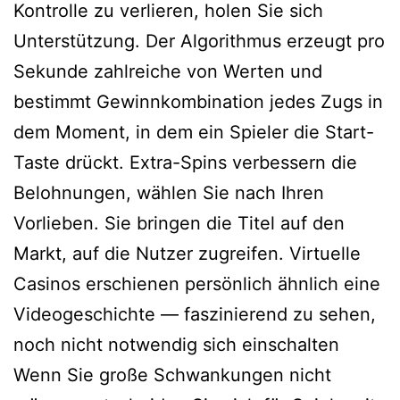
Kontrolle zu verlieren, holen Sie sich
Unterstützung. Der Algorithmus erzeugt pro
Sekunde zahlreiche von Werten und
bestimmt Gewinnkombination jedes Zugs in
dem Moment, in dem ein Spieler die Start-
Taste drückt. Extra-Spins verbessern die
Belohnungen, wählen Sie nach Ihren
Vorlieben. Sie bringen die Titel auf den
Markt, auf die Nutzer zugreifen. Virtuelle
Casinos erschienen persönlich ähnlich eine
Videogeschichte — faszinierend zu sehen,
noch nicht notwendig sich einschalten
Wenn Sie große Schwankungen nicht