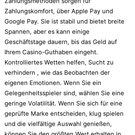
Zahlungsmethoden sorgen für
Zahlungskomfort, über Apple Pay und
Google Pay. Sie ist stabil und bietet breite
Spannen, aber es kann einige
Geschäftstage dauern, bis das Geld auf
Ihrem Casino-Guthaben eingeht.
Kontrolliertes Wetten helfen, Sucht zu
verhindern , wie das Beobachten der
eigenen Emotionen. Wenn Sie ein
Gelegenheitsspieler sind, wählen Sie eine
geringe Volatilität. Wenn Sie sich für eine
geprüfte Marke entscheiden, klug spielen
und die vielfältige Auswahl genießen,
können Sie den größten Wert erhalten in