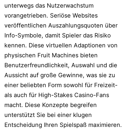
unterwegs das Nutzerwachstum
vorangetrieben. Seriöse Websites
veröffentlichen Auszahlungsquoten über
Info-Symbole, damit Spieler das Risiko
kennen. Diese virtuellen Adaptionen von
physischen Fruit Machines bieten
Benutzerfreundlichkeit, Auswahl und die
Aussicht auf große Gewinne, was sie zu
einer beliebten Form sowohl für Freizeit-
als auch für High-Stakes Casino-Fans
macht. Diese Konzepte begreifen
unterstützt Sie bei einer klugen
Entscheidung Ihren Spielspaß maximieren.