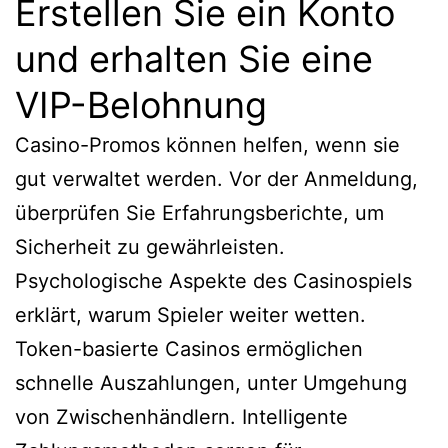
Erstellen Sie ein Konto
und erhalten Sie eine
VIP-Belohnung
Casino-Promos können helfen, wenn sie
gut verwaltet werden. Vor der Anmeldung,
überprüfen Sie Erfahrungsberichte, um
Sicherheit zu gewährleisten.
Psychologische Aspekte des Casinospiels
erklärt, warum Spieler weiter wetten.
Token-basierte Casinos ermöglichen
schnelle Auszahlungen, unter Umgehung
von Zwischenhändlern. Intelligente