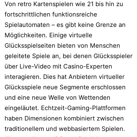
Von retro Kartenspielen wie 21 bis hin zu
fortschrittlichen funktionsreiche
Spielautomaten – es gibt keine Grenze an
Möglichkeiten. Einige virtuelle
Glücksspielseiten bieten von Menschen
geleitete Spiele an, bei denen Glücksspieler
über Live-Video mit Casino-Experten
interagieren. Dies hat Anbietern virtueller
Glücksspiele neue Segmente erschlossen
und eine neue Welle von Wettenden
eingeläutet. Echtzeit-Gaming-Plattformen
haben Dimensionen kombiniert zwischen
traditionellem und webbasiertem Spielen.