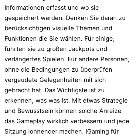
Informationen erfasst und wo sie
gespeichert werden. Denken Sie daran zu
berücksichtigen visuelle Themen und
Funktionen die Sie wählen. Für einige,
führten sie zu großen Jackpots und
verlängertes Spielen. Für andere Personen,
ohne die Bedingungen zu überprüfen
vergeudete Gelegenheiten mit sich
gebracht hat. Das Wichtigste ist zu
erkennen, was was ist. Mit etwas Strategie
und Bewusstsein können solche Anreize
das Gameplay wirklich verbessern und jede
Sitzung lohnender machen. iGaming für