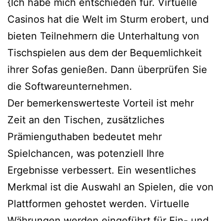
{Ich habe mich entschieden für. Virtuelle
Casinos hat die Welt im Sturm erobert, und
bieten Teilnehmern die Unterhaltung von
Tischspielen aus dem der Bequemlichkeit
ihrer Sofas genießen. Dann überprüfen Sie
die Softwareunternehmen.
Der bemerkenswerteste Vorteil ist mehr
Zeit an den Tischen, zusätzliches
Prämienguthaben bedeutet mehr
Spielchancen, was potenziell Ihre
Ergebnisse verbessert. Ein wesentliches
Merkmal ist die Auswahl an Spielen, die von
Plattformen gehostet werden. Virtuelle
Währungen werden eingeführt für Ein- und