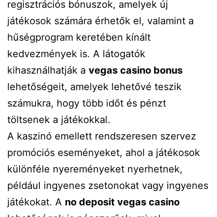
regisztrációs bónuszok, amelyek új
játékosok számára érhetők el, valamint a
hűségprogram keretében kínált
kedvezmények is. A látogatók
kihasználhatják a
vegas casino bonus
lehetőségeit, amelyek lehetővé teszik
számukra, hogy több időt és pénzt
töltsenek a játékokkal.
A kaszinó emellett rendszeresen szervez
promóciós eseményeket, ahol a játékosok
különféle nyereményeket nyerhetnek,
például ingyenes zsetonokat vagy ingyenes
játékokat. A
no deposit vegas casino