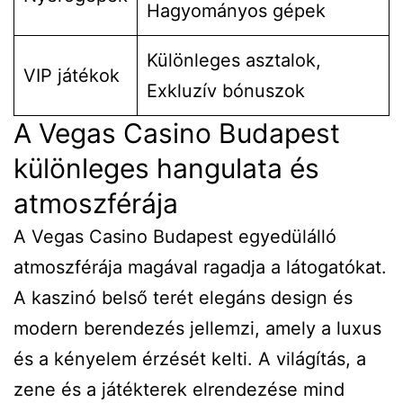
Hagyományos gépek
Különleges asztalok,
VIP játékok
Exkluzív bónuszok
A Vegas Casino Budapest
különleges hangulata és
atmoszférája
A Vegas Casino Budapest egyedülálló
atmoszférája magával ragadja a látogatókat.
A kaszinó belső terét elegáns design és
modern berendezés jellemzi, amely a luxus
és a kényelem érzését kelti. A világítás, a
zene és a játékterek elrendezése mind