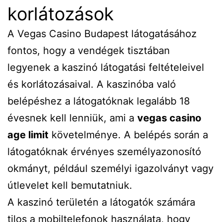
korlátozások
A Vegas Casino Budapest látogatásához
fontos, hogy a vendégek tisztában
legyenek a kaszinó látogatási feltételeivel
és korlátozásaival. A kaszinóba való
belépéshez a látogatóknak legalább 18
évesnek kell lenniük, ami a
vegas casino
age limit
követelménye. A belépés során a
látogatóknak érvényes személyazonosító
okmányt, például személyi igazolványt vagy
útlevelet kell bemutatniuk.
A kaszinó területén a látogatók számára
tilos a mobiltelefonok használata, hogy