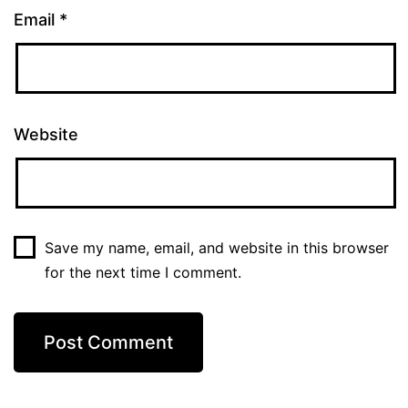
Email
*
Website
Save my name, email, and website in this browser
for the next time I comment.