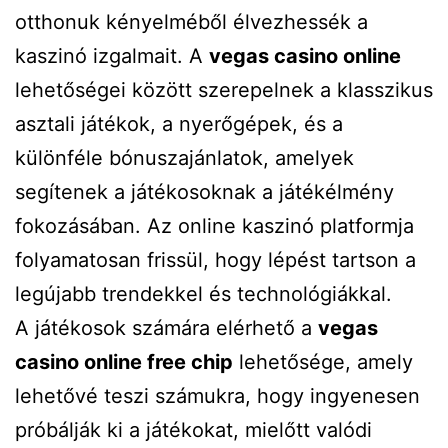
otthonuk kényelméből élvezhessék a
kaszinó izgalmait. A
vegas casino online
lehetőségei között szerepelnek a klasszikus
asztali játékok, a nyerőgépek, és a
különféle bónuszajánlatok, amelyek
segítenek a játékosoknak a játékélmény
fokozásában. Az online kaszinó platformja
folyamatosan frissül, hogy lépést tartson a
legújabb trendekkel és technológiákkal.
A játékosok számára elérhető a
vegas
casino online free chip
lehetősége, amely
lehetővé teszi számukra, hogy ingyenesen
próbálják ki a játékokat, mielőtt valódi