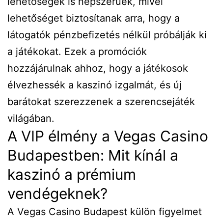
lehetőségek is népszerűek, mivel
lehetőséget biztosítanak arra, hogy a
látogatók pénzbefizetés nélkül próbálják ki
a játékokat. Ezek a promóciók
hozzájárulnak ahhoz, hogy a játékosok
élvezhessék a kaszinó izgalmát, és új
barátokat szerezzenek a szerencsejáték
világában.
A VIP élmény a Vegas Casino
Budapestben: Mit kínál a
kaszinó a prémium
vendégeknek?
A Vegas Casino Budapest külön figyelmet