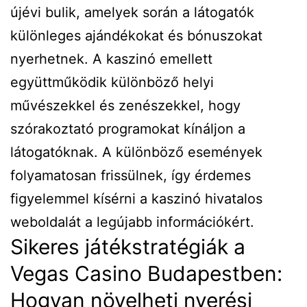
újévi bulik, amelyek során a látogatók
különleges ajándékokat és bónuszokat
nyerhetnek. A kaszinó emellett
együttműködik különböző helyi
művészekkel és zenészekkel, hogy
szórakoztató programokat kínáljon a
látogatóknak. A különböző események
folyamatosan frissülnek, így érdemes
figyelemmel kísérni a kaszinó hivatalos
weboldalát a legújabb információkért.
Sikeres játékstratégiák a
Vegas Casino Budapestben:
Hogyan növelheti nyerési