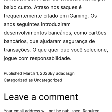
baixo custo. Atraso nos saques é
frequentemente citado em iGaming. Os
anos seguintes introduziram
desenvolvimentos bancários, como cartões
bancários, que ajudaram segurança de
transações. O que quer que você selecione,
jogue com responsabilidade.
Published
March 1, 2026
By
adadasgn
Categorized as
Uncategorized
Leave a comment
Your email address will not be published.
Required