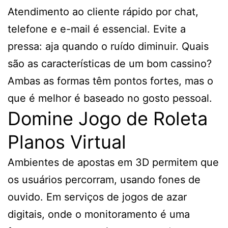
Atendimento ao cliente rápido por chat,
telefone e e-mail é essencial. Evite a
pressa: aja quando o ruído diminuir. Quais
são as características de um bom cassino?
Ambas as formas têm pontos fortes, mas o
que é melhor é baseado no gosto pessoal.
Domine Jogo de Roleta
Planos Virtual
Ambientes de apostas em 3D permitem que
os usuários percorram, usando fones de
ouvido. Em serviços de jogos de azar
digitais, onde o monitoramento é uma