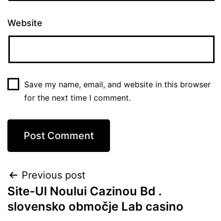
Website
Save my name, email, and website in this browser
for the next time I comment.
Previous post
Site-Ul Noului Cazinou Bd .
slovensko območje Lab casino