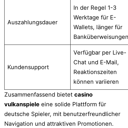
In der Regel 1-3
Werktage für E-
Auszahlungsdauer
Wallets, länger für
Banküberweisunge
Verfügbar per Live-
Chat und E-Mail,
Kundensupport
Reaktionszeiten
können variieren
Zusammenfassend bietet
casino
vulkanspiele
eine solide Plattform für
deutsche Spieler, mit benutzerfreundlicher
Navigation und attraktiven Promotionen.