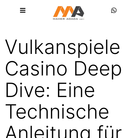
Vulkanspiele
Casino Deep
Dive: Eine
Technische
Anleitung für