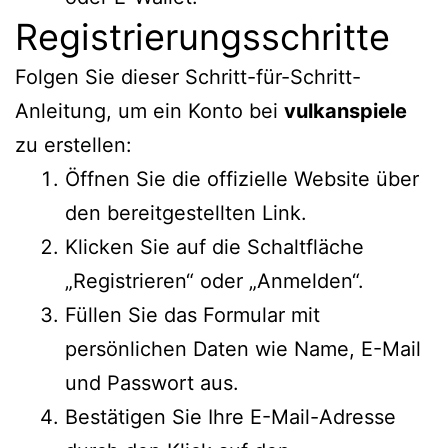
Registrierungsschritte
Folgen Sie dieser Schritt-für-Schritt-
Anleitung, um ein Konto bei
vulkanspiele
zu erstellen:
Öffnen Sie die offizielle Website über
den bereitgestellten Link.
Klicken Sie auf die Schaltfläche
„Registrieren“ oder „Anmelden“.
Füllen Sie das Formular mit
persönlichen Daten wie Name, E-Mail
und Passwort aus.
Bestätigen Sie Ihre E-Mail-Adresse