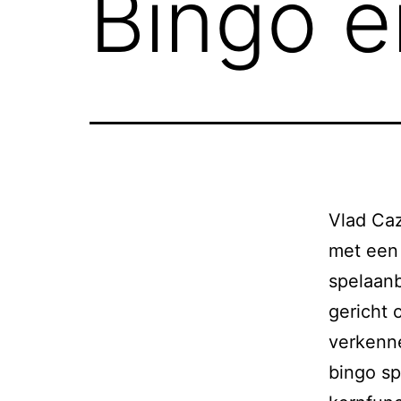
Bingo e
Vlad Caz
met een 
spelaanb
gericht 
verkenne
bingo sp