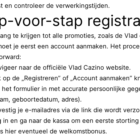
t en controleer de verwerkingstijden.
p-voor-stap registra
ng te krijgen tot alle promoties, zoals de Vlad
oet je eerst een account aanmaken. Het proce
forward:
igeer naar de officiële Vlad Cazino website.
k op de „Registreren” of „Account aanmaken” k
 het formulier in met accurate persoonlijke ge
am, geboortedatum, adres).
estig je e-mailadres via de link die wordt verz
 in en ga naar de kassa om een eerste storting
s hier eventueel de welkomstbonus.