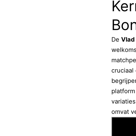
Ker
Bon
De
Vlad
welkomst
matchper
cruciaal
begrijpe
platform
variatie
omvat ve