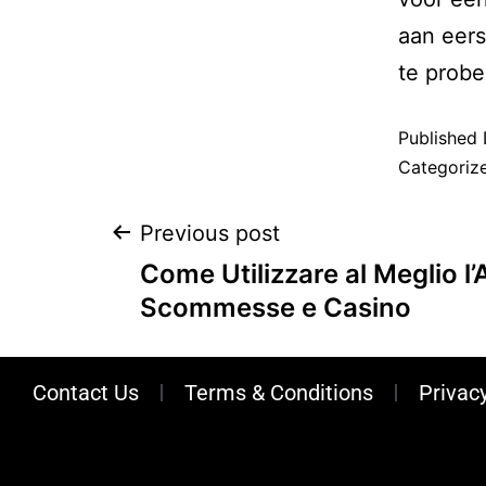
aan eer
te probe
Published
Categoriz
Previous post
Come Utilizzare al Meglio l
Scommesse e Casino
Contact Us
Terms & Conditions
Privacy