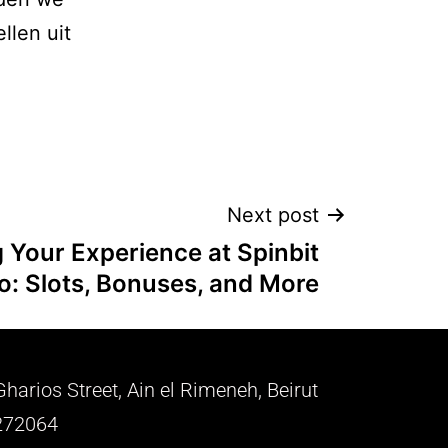
llen uit
Next post
 Your Experience at Spinbit
o: Slots, Bonuses, and More
harios Street, Ain el Rimeneh, Beirut
72064