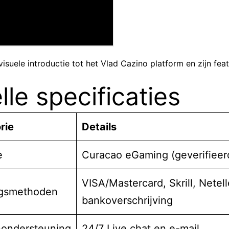
visuele introductie tot het Vlad Cazino platform en zijn feat
lle specificaties
rie
Details
e
Curacao eGaming (geverifieer
VISA/Mastercard, Skrill, Netell
ngsmethoden
bankoverschrijving
nondersteuning
24/7 Live chat en e-mail