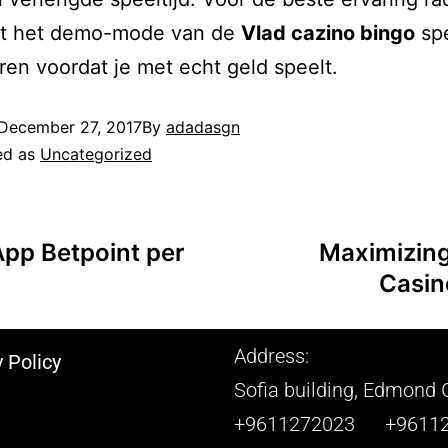
st het demo-mode van de
Vlad cazino bingo
spe
ren voordat je met echt geld speelt.
December 27, 2017
By
adadasgn
ed as
Uncategorized
’App Betpoint per
Maximizing
Casin
Address:
 Policy
Sofia building, Edmond G
+9611272023 +96112