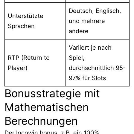
Deutsch, Englisch,
Unterstützte
und mehrere
Sprachen
andere
Variiert je nach
RTP (Return to
Spiel,
Player)
durchschnittlich 95-
97% für Slots
Bonusstrategie mit
Mathematischen
Berechnungen
Der locowin bonus, z.B. ein 100%