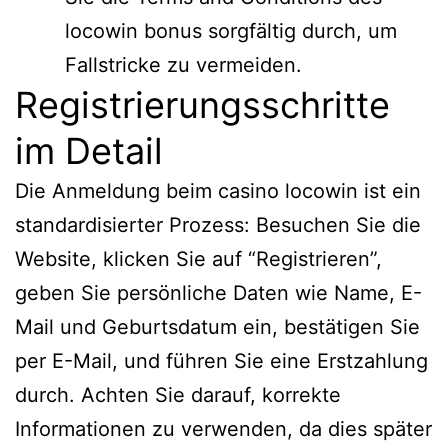
locowin bonus sorgfältig durch, um
Fallstricke zu vermeiden.
Registrierungsschritte
im Detail
Die Anmeldung beim casino locowin ist ein
standardisierter Prozess: Besuchen Sie die
Website, klicken Sie auf “Registrieren”,
geben Sie persönliche Daten wie Name, E-
Mail und Geburtsdatum ein, bestätigen Sie
per E-Mail, und führen Sie eine Erstzahlung
durch. Achten Sie darauf, korrekte
Informationen zu verwenden, da dies später