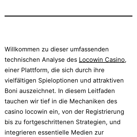
Willkommen zu dieser umfassenden
technischen Analyse des
Locowin Casino
,
einer Plattform, die sich durch ihre
vielfältigen Spieloptionen und attraktiven
Boni auszeichnet. In diesem Leitfaden
tauchen wir tief in die Mechaniken des
casino locowin ein, von der Registrierung
bis zu fortgeschrittenen Strategien, und
integrieren essentielle Medien zur