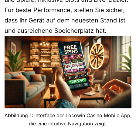
Für beste Performance, stellen Sie sicher,
dass Ihr Gerät auf dem neuesten Stand ist
und ausreichend Speicherplatz hat.
Abbildung 1: Interface der Locowin Casino Mobile App,
die eine intuitive Navigation zeigt.