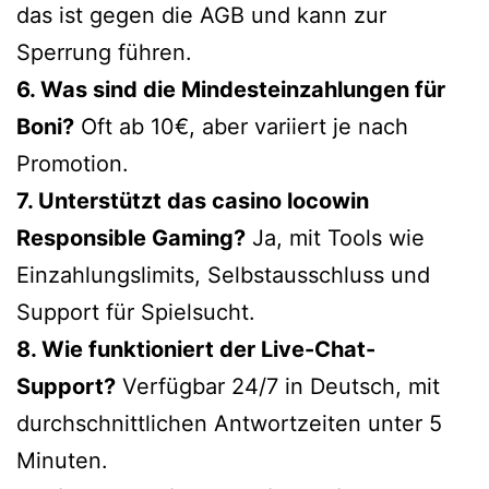
das ist gegen die AGB und kann zur
Sperrung führen.
6. Was sind die Mindesteinzahlungen für
Boni?
Oft ab 10€, aber variiert je nach
Promotion.
7. Unterstützt das casino locowin
Responsible Gaming?
Ja, mit Tools wie
Einzahlungslimits, Selbstausschluss und
Support für Spielsucht.
8. Wie funktioniert der Live-Chat-
Support?
Verfügbar 24/7 in Deutsch, mit
durchschnittlichen Antwortzeiten unter 5
Minuten.