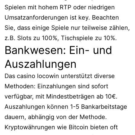
Spielen mit hohem RTP oder niedrigen
Umsatzanforderungen ist key. Beachten
Sie, dass einige Spiele nur teilweise zählen,
z.B. Slots zu 100%, Tischspiele zu 10%.
Bankwesen: Ein- und
Auszahlungen
Das casino locowin unterstützt diverse
Methoden: Einzahlungen sind sofort
verfügbar, mit Mindestbeträgen ab 10€.
Auszahlungen können 1-5 Bankarbeitstage
dauern, abhängig von der Methode.
Kryptowährungen wie Bitcoin bieten oft