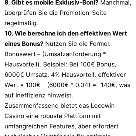
9. Gibt es mobile Exklusiv-Boni?
Manchmal,
überprüfen Sie die Promotion-Seite
regelmäßig.
10. Wie berechne ich den effektiven Wert
eines Bonus?
Nutzen Sie die Formel:
Bonuswert – (Umsatzanforderung *
Hausvorteil). Beispiel: Bei 100€ Bonus,
6000€ Umsatz, 4% Hausvorteil, effektiver
Wert = 100€ – (6000€ * 0.04) = -140€, was
auf Ineffizienz hinweist.
Zusammenfassend bietet das Locowin
Casino eine robuste Plattform mit
umfangreichen Features, aber erfordert