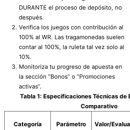
DURANTE el proceso de depósito, no
después.
Verifica los juegos con contribución al
100% al WR. Las tragamonedas suelen
contar al 100%, la ruleta tal vez solo al
10%.
Monitoriza tu progreso de apuesta en
la sección “Bonos” o “Promociones
activas”.
Tabla 1: Especificaciones Técnicas de 
Comparativo
Categoría
Parámetro
Valor/Evalu