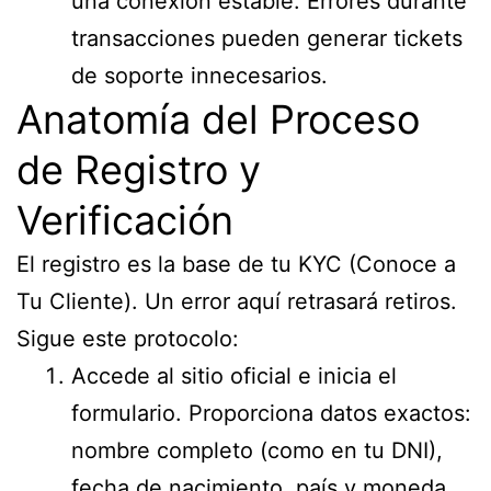
una conexión estable. Errores durante
transacciones pueden generar tickets
de soporte innecesarios.
Anatomía del Proceso
de Registro y
Verificación
El registro es la base de tu KYC (Conoce a
Tu Cliente). Un error aquí retrasará retiros.
Sigue este protocolo:
Accede al sitio oficial e inicia el
formulario. Proporciona datos exactos:
nombre completo (como en tu DNI),
fecha de nacimiento, país y moneda