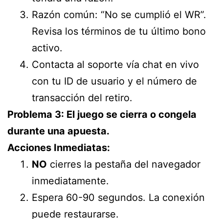
Razón común: “No se cumplió el WR”.
Revisa los términos de tu último bono
activo.
Contacta al soporte vía chat en vivo
con tu ID de usuario y el número de
transacción del retiro.
Problema 3: El juego se cierra o congela
durante una apuesta.
Acciones Inmediatas:
NO
cierres la pestaña del navegador
inmediatamente.
Espera 60-90 segundos. La conexión
puede restaurarse.