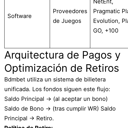
NetEnt,
Proveedores
Pragmatic Pl
Software
de Juegos
Evolution, Pl
GO, +100
Arquitectura de Pagos y
Optimización de Retiros
Bdmbet utiliza un sistema de billetera
unificada. Los fondos siguen este flujo:
Saldo Principal -> (al aceptar un bono)
Saldo de Bono -> (tras cumplir WR) Saldo
Principal -> Retiro.