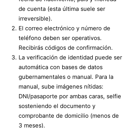
de cuenta (esta última suele ser
irreversible).
El correo electrónico y número de
teléfono deben ser operativos.
Recibirás códigos de confirmación.
La verificación de identidad puede ser
automática con bases de datos
gubernamentales o manual. Para la
manual, sube imágenes nítidas:
DNI/pasaporte por ambas caras, selfie
sosteniendo el documento y
comprobante de domicilio (menos de
3 meses).