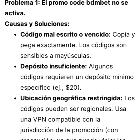
Problema 1: El
promo code bdmbet
no se
activa.
Causas y Soluciones:
Código mal escrito o vencido:
Copia y
pega exactamente. Los códigos son
sensibles a mayúsculas.
Depósito insuficiente:
Algunos
códigos requieren un depósito mínimo
específico (ej., $20).
Ubicación geográfica restringida:
Los
códigos pueden ser regionales. Usa
una VPN compatible con la
jurisdicción de la promoción (con