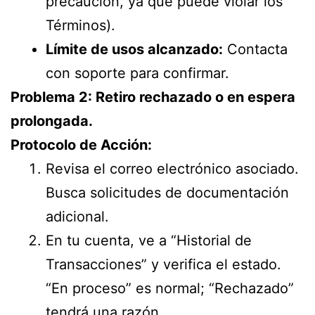
precaución, ya que puede violar los
Términos).
Límite de usos alcanzado:
Contacta
con soporte para confirmar.
Problema 2: Retiro rechazado o en espera
prolongada.
Protocolo de Acción:
Revisa el correo electrónico asociado.
Busca solicitudes de documentación
adicional.
En tu cuenta, ve a “Historial de
Transacciones” y verifica el estado.
“En proceso” es normal; “Rechazado”
tendrá una razón.