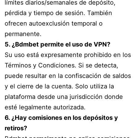
límites diarios/semanales de depósito,
pérdida y tiempo de sesión. También
ofrecen autoexclusión temporal o
permanente.
5. ¿Bdmbet permite el uso de VPN?
Su uso está expresamente prohibido en los
Términos y Condiciones. Si se detecta,
puede resultar en la confiscación de saldos
y el cierre de la cuenta. Solo utiliza la
plataforma desde una jurisdicción donde
esté legalmente autorizada.
6. ¿Hay comisiones en los depósitos y
retiros?