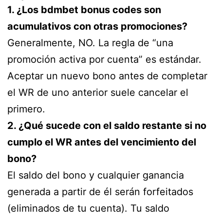
1. ¿Los
bdmbet bonus codes
son
acumulativos con otras promociones?
Generalmente, NO. La regla de “una
promoción activa por cuenta” es estándar.
Aceptar un nuevo bono antes de completar
el WR de uno anterior suele cancelar el
primero.
2. ¿Qué sucede con el saldo restante si no
cumplo el WR antes del vencimiento del
bono?
El saldo del bono y cualquier ganancia
generada a partir de él serán forfeitados
(eliminados de tu cuenta). Tu saldo