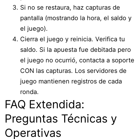
Si no se restaura, haz capturas de
pantalla (mostrando la hora, el saldo y
el juego).
Cierra el juego y reinicia. Verifica tu
saldo. Si la apuesta fue debitada pero
el juego no ocurrió, contacta a soporte
CON las capturas. Los servidores de
juego mantienen registros de cada
ronda.
FAQ Extendida:
Preguntas Técnicas y
Operativas