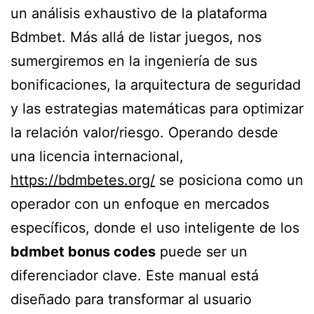
un análisis exhaustivo de la plataforma
Bdmbet. Más allá de listar juegos, nos
sumergiremos en la ingeniería de sus
bonificaciones, la arquitectura de seguridad
y las estrategias matemáticas para optimizar
la relación valor/riesgo. Operando desde
una licencia internacional,
https://bdmbetes.org/
se posiciona como un
operador con un enfoque en mercados
específicos, donde el uso inteligente de los
bdmbet bonus codes
puede ser un
diferenciador clave. Este manual está
diseñado para transformar al usuario