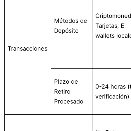
Criptomoned
Métodos de
Tarjetas, E-
Depósito
wallets local
Transacciones
Plazo de
0-24 horas (
Retiro
verificación)
Procesado