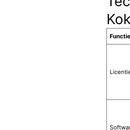
Tec
Kok
Functi
Licenti
Softwar