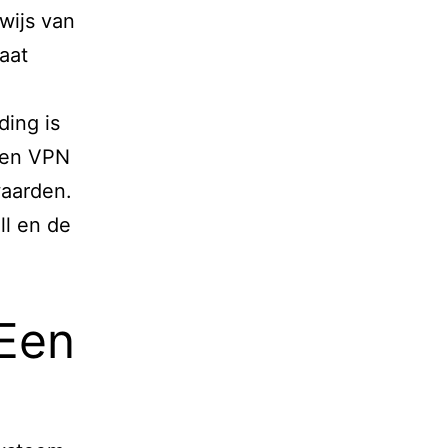
wijs van
aat
ding is
 een VPN
waarden.
ll en de
 Een