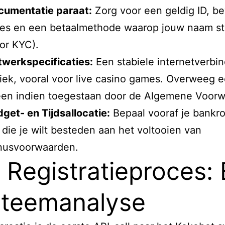
cumentatie paraat:
Zorg voor een geldig ID, be
res en een betaalmethode waarop jouw naam st
or KYC).
werkspecificaties:
Een stabiele internetverbin
tiek, vooral voor live casino games. Overweeg
een indien toegestaan door de Algemene Voor
get- en Tijdsallocatie:
Bepaal vooraf je bankro
d die je wilt besteden aan het voltooien van
nusvoorwaarden.
 Registratieproces:
teemanalyse