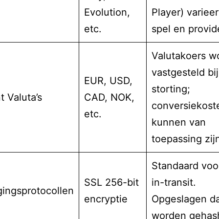
Evolution,
Player) varieer
etc.
spel en provid
Valutakoers w
vastgesteld bij
EUR, USD,
storting;
 Valuta’s
CAD, NOK,
conversiekost
etc.
kunnen van
toepassing zij
Standaard voo
SSL 256-bit
in-transit.
gingsprotocollen
encryptie
Opgeslagen d
worden gehas