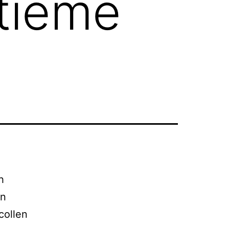
tieme
h
en
collen