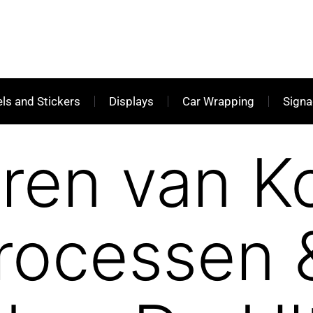
ls and Stickers
Displays
Car Wrapping
Sign
ren van K
rocessen 