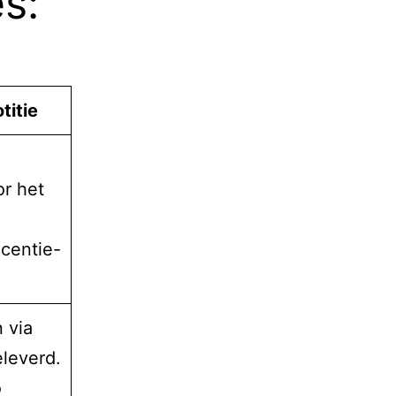
s:
titie
or het
icentie-
 via
leverd.
o