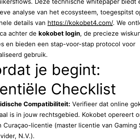
ikersflows. Deze technische whitepaper biedt
eve analyse van het ecosysteem, toegespitst o
nele details van
https://kokobet4.com/
. We ont
ca achter de
kokobet login
, de precieze wisku
s en bieden een stap-voor-stap protocol voor
liseerd gebruik.
rdat je begint:
entiële Checklist
idische Compatibiliteit:
Verifieer dat online g
aal is in jouw rechtsgebied. Kokobet opereert 
 Curaçao-licentie (master licentie van Gaming 
vider, N.V.).