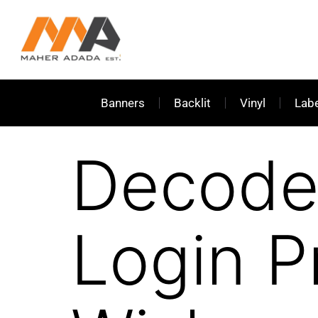
Banners
Backlit
Vinyl
Labe
Decode
Login P