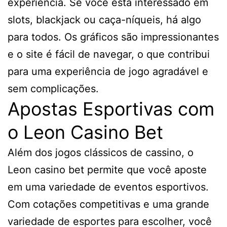
experiência. Se você está interessado em
slots, blackjack ou caça-níqueis, há algo
para todos. Os gráficos são impressionantes
e o site é fácil de navegar, o que contribui
para uma experiência de jogo agradável e
sem complicações.
Apostas Esportivas com
o Leon Casino Bet
Além dos jogos clássicos de cassino, o
Leon casino bet permite que você aposte
em uma variedade de eventos esportivos.
Com cotações competitivas e uma grande
variedade de esportes para escolher, você