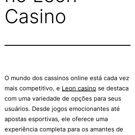
Casino
O mundo dos cassinos online está cada vez
mais competitivo, e
Leon casino
se destaca
com uma variedade de opções para seus
usuários. Desde jogos emocionantes até
apostas esportivas, ele oferece uma
experiência completa para os amantes de