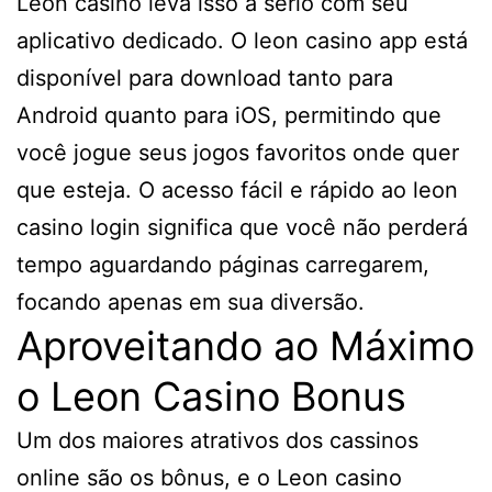
Leon casino leva isso a sério com seu
aplicativo dedicado. O leon casino app está
disponível para download tanto para
Android quanto para iOS, permitindo que
você jogue seus jogos favoritos onde quer
que esteja. O acesso fácil e rápido ao leon
casino login significa que você não perderá
tempo aguardando páginas carregarem,
focando apenas em sua diversão.
Aproveitando ao Máximo
o Leon Casino Bonus
Um dos maiores atrativos dos cassinos
online são os bônus, e o Leon casino