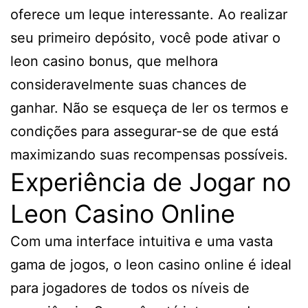
oferece um leque interessante. Ao realizar
seu primeiro depósito, você pode ativar o
leon casino bonus, que melhora
consideravelmente suas chances de
ganhar. Não se esqueça de ler os termos e
condições para assegurar-se de que está
maximizando suas recompensas possíveis.
Experiência de Jogar no
Leon Casino Online
Com uma interface intuitiva e uma vasta
gama de jogos, o leon casino online é ideal
para jogadores de todos os níveis de