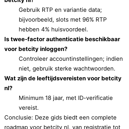
betcity nl?
Gebruik RTP en variantie data;
bijvoorbeeld, slots met 96% RTP
hebben 4% huisvoordeel.
Is twee-factor authenticatie beschikbaar
voor betcity inloggen?
Controleer accountinstellingen; indien
niet, gebruik sterke wachtwoorden.
Wat zijn de leeftijdsvereisten voor betcity
nl?
Minimum 18 jaar, met ID-verificatie
vereist.
Conclusie: Deze gids biedt een complete
roadmap voor betcity nl, van registratie tot