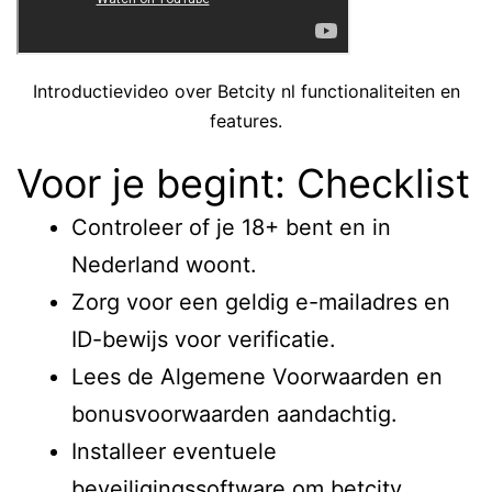
Introductievideo over Betcity nl functionaliteiten en
features.
Voor je begint: Checklist
Controleer of je 18+ bent en in
Nederland woont.
Zorg voor een geldig e-mailadres en
ID-bewijs voor verificatie.
Lees de Algemene Voorwaarden en
bonusvoorwaarden aandachtig.
Installeer eventuele
beveiligingssoftware om betcity