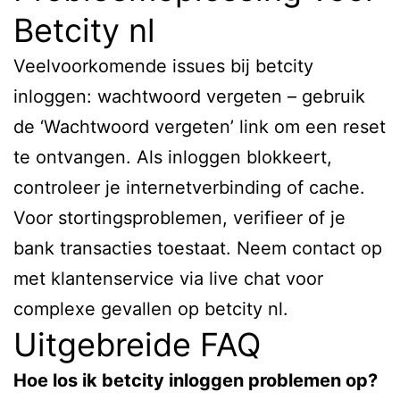
Betcity nl
Veelvoorkomende issues bij betcity
inloggen: wachtwoord vergeten – gebruik
de ‘Wachtwoord vergeten’ link om een reset
te ontvangen. Als inloggen blokkeert,
controleer je internetverbinding of cache.
Voor stortingsproblemen, verifieer of je
bank transacties toestaat. Neem contact op
met klantenservice via live chat voor
complexe gevallen op betcity nl.
Uitgebreide FAQ
Hoe los ik betcity inloggen problemen op?