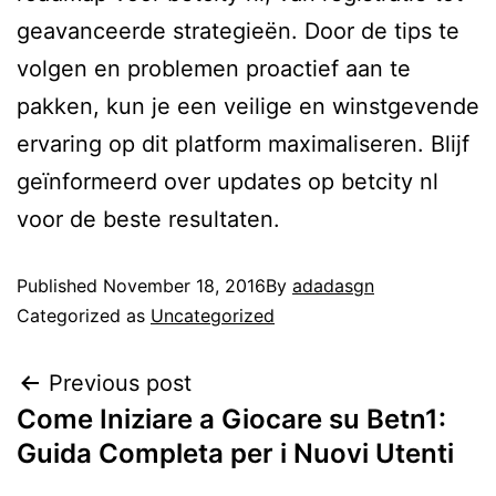
geavanceerde strategieën. Door de tips te
volgen en problemen proactief aan te
pakken, kun je een veilige en winstgevende
ervaring op dit platform maximaliseren. Blijf
geïnformeerd over updates op betcity nl
voor de beste resultaten.
Published
November 18, 2016
By
adadasgn
Categorized as
Uncategorized
Previous post
Come Iniziare a Giocare su Betn1:
Guida Completa per i Nuovi Utenti