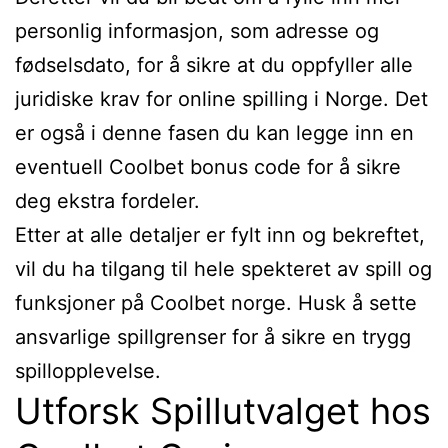
personlig informasjon, som adresse og
fødselsdato, for å sikre at du oppfyller alle
juridiske krav for online spilling i Norge. Det
er også i denne fasen du kan legge inn en
eventuell Coolbet bonus code for å sikre
deg ekstra fordeler.
Etter at alle detaljer er fylt inn og bekreftet,
vil du ha tilgang til hele spekteret av spill og
funksjoner på Coolbet norge. Husk å sette
ansvarlige spillgrenser for å sikre en trygg
spillopplevelse.
Utforsk Spillutvalget hos