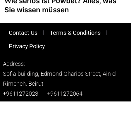
Wie seriös ist Powbet? Alles, was
Sie wissen müssen
Contact Us
Terms & Conditions
Privacy Policy
Address:
Sofia building, Edmond Gharios Street, Ain el
Rimeneh, Beirut
+9611272023 +9611272064