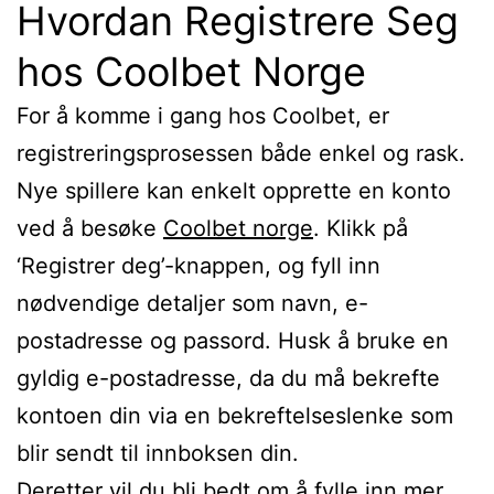
Hvordan Registrere Seg
hos Coolbet Norge
For å komme i gang hos Coolbet, er
registreringsprosessen både enkel og rask.
Nye spillere kan enkelt opprette en konto
ved å besøke
Coolbet norge
. Klikk på
‘Registrer deg’-knappen, og fyll inn
nødvendige detaljer som navn, e-
postadresse og passord. Husk å bruke en
gyldig e-postadresse, da du må bekrefte
kontoen din via en bekreftelseslenke som
blir sendt til innboksen din.
Deretter vil du bli bedt om å fylle inn mer