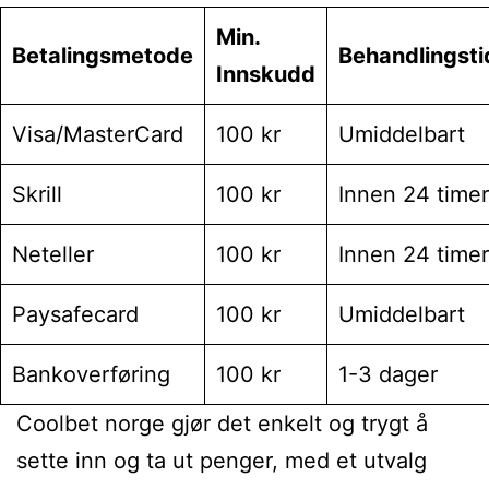
Min.
Betalingsmetode
Behandlingsti
Innskudd
Visa/MasterCard
100 kr
Umiddelbart
Skrill
100 kr
Innen 24 timer
Neteller
100 kr
Innen 24 timer
Paysafecard
100 kr
Umiddelbart
Bankoverføring
100 kr
1-3 dager
Coolbet norge gjør det enkelt og trygt å
sette inn og ta ut penger, med et utvalg